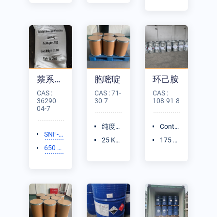
G/塑
袋
编袋
编袋
萘系高效减水剂
胞嘧啶
环己胺
CAS :
CAS : 71-
CAS :
36290-
30-7
108-91-8
04-7
纯度
Conte
SNF-C
（HPL
nt≥99.
25 K
175 K
(20%)
650 K
C）≥9
5%
G/纸
G/铁
G/吨
9.0%
板桶
桶
袋