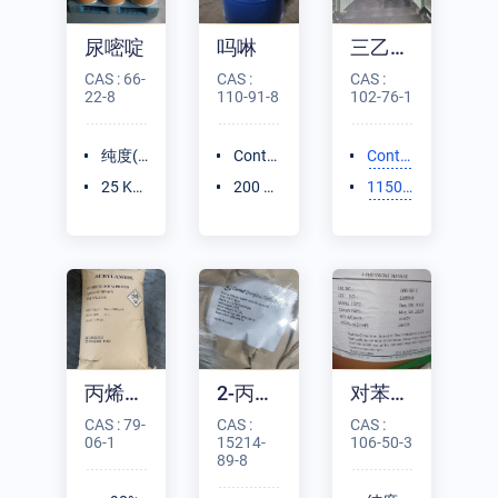
尿嘧啶
吗啉
三乙酸甘油酯
CAS : 66-
CAS :
CAS :
22-8
110-91-8
102-76-1
纯度(
Conte
Conte
HPLC)
nt≥99.
nt≥99.
25 K
200 K
1150
≥99%
5%
0%
G/纸
G/铁
KG/IB
板桶
桶
C桶
丙烯酰胺晶体
2-丙烯酰胺基-2-甲基丙磺酸
对苯二胺
CAS : 79-
CAS :
CAS :
06-1
15214-
106-50-3
89-8