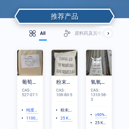
推荐产品
All
原料药及其中间体
葡萄糖酸钠混凝土添加剂
粉末状氰尿酸
氢氧化钾
CAS :
CAS :
CAS :
527-07-1
108-80-5
1310-58-
3
纯度≥
粉末; ≥
≥90%
99.0%
98.5%
1100
25 K
片状
25 K
KG/吨
G/塑