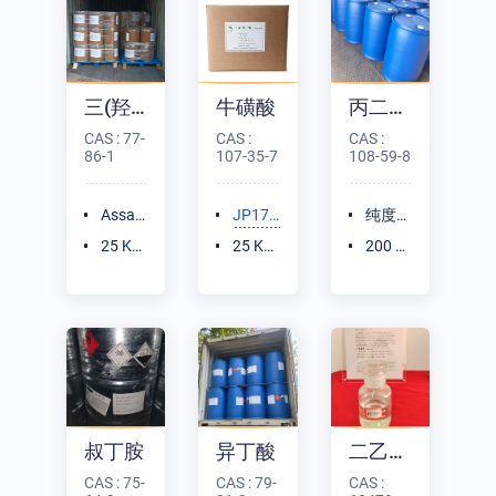
三(羟甲基)氨基甲烷
牛磺酸
丙二酸二甲酯
CAS : 77-
CAS :
CAS :
86-1
107-35-7
108-59-8
Assay
JP17/
纯度
≥99.
USP4
（GC
25 K
25 K
200 K
5%
0; 99%
法）≥
G/纸
G/纸
G/塑
~10
99.5%
板桶
箱
料桶
1%
叔丁胺
异丁酸
二乙基甲苯二胺(DETDA
CAS : 75-
CAS : 79-
CAS :