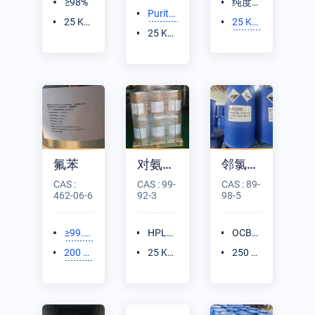
≥98%
纯度≥
Purity
99.9
25 K
25 K
≥ 99.
25 K
9%
G/纸
G/纸
0%
G/塑
袋
板桶
编袋
氟苯
对氨基苯乙酮
邻氯苯甲醛
CAS :
CAS : 99-
CAS : 89-
462-06-6
92-3
98-5
≥99.
HPLC
OCBD
9%
≥99%
≥99.
200 K
25 K
250 K
5%
G/铁
G/纸
G/塑
桶
板桶
料桶