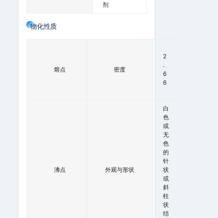
剂
物化性质
1
1
2
2
.
熔点
密度
4
6
°
6
C
白
3
色
3
或
0
无
º
色
C
的
A
针
T
沸点
外观与形状
状
7
或
6
斜
0
柱
M
状
M
结
H