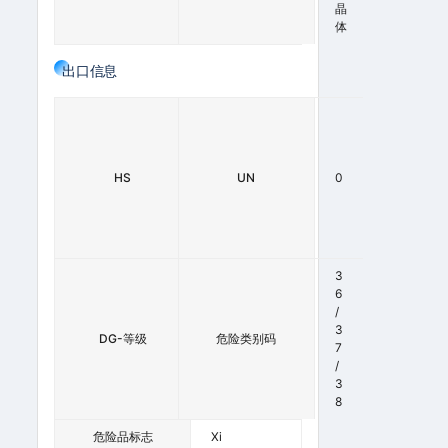
晶
G
体
出口信息
2
8
3
3
HS
UN
0
2
1
0
0
3
6
/
3
DG-等级
0
危险类别码
7
/
3
8
危险品标志
Xi