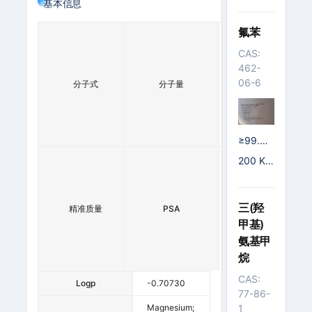
基本信息
氟苯
M
2
G
4
CAS:
S
6
462-
O
.
06-6
分子式
4·
分子量
4
7
7
H
5
2
0
O
0
≥99.
9%; 99.
2
1
200 K
9%
4
5
G/铁桶;
6
3
24000
.
.
KG/ISO
三(羟
精准质量
0
PSA
2
罐
1
5
甲基)
1
0
氨基甲
0
0
烷
0
0
CAS:
Logp
-0.70730
77-86-
Magnesium;
1