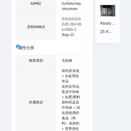
IUPAC
Sulfate;hep
Tahydrate
O.O.O.O.O.O.
Assay≥
O.[O-]S(=O)
异构SMILE
99.5%
(=O)[O-].
25 KG/
[Mg+2]
纸板桶
属性分类
物质类别
无机物
助剂及其他
> 水处理化
学品
农药化学品
及其中间体
> 化肥/肥料
所属类目
原料药及其
中间体 > 消
化系统用药
食品（饲
料）添加剂
> 营养强化