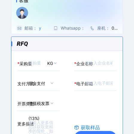
客服
硫酸镁,七水; 七水合硫酸
镁; 七水硫酸镁 500G;
硫酸镁七水物; 硫酸镁,七
水,ACS; 硫酸镁,七水,A
R,99.0%
邮箱：
y
Whatsapp：
0
座机：
00
a
0
86
o
8
-5
RFQ
s
6
71-
e
-
86
n
1
27
KG
*
采购量
*
企业名称
@
3
32
m
3
7
a
3
0/
现金支付
支付方式
*
电子邮箱
i
6
88
l.
0
79
c
6
62
增值税发票
h
2
69
开票类型
e
3
m
2
(13%)
b
2
更多描述
获取样品
a