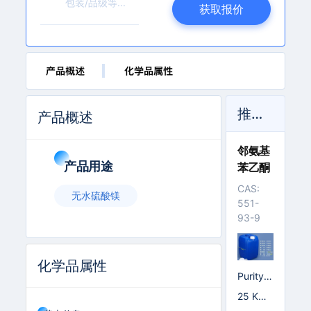
l
获取报价
l.
c
o
m
产品概述
化学品属性
推荐产品
产品概述
邻氨基
产品用途
苯乙酮
CAS:
无水硫酸镁
551-
93-9
化学品属性
Purity
(GC) ≥
25 KG/
99%
塑料桶