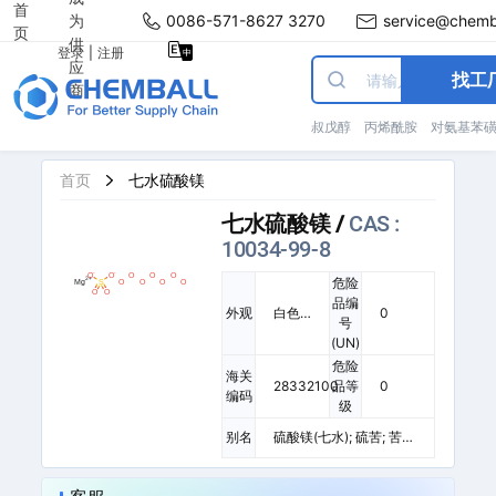
首
为
0086-571-8627 3270
service@chemb
页
供
登录
|
注册
应
找工
商
叔戊醇
丙烯酰胺
对氨基苯
首页
七水硫酸镁
七水硫酸镁
/
CAS :
10034-99-8
危险
品编
外观
白色
0
号
或无
(UN)
色的
危险
针状
海关
28332100
品等
0
或斜
编码
级
柱状
结晶
别名
硫酸镁(七水); 硫苦; 苦
体
盐; 泻利盐; 泻盐; 硫酸镁,
七水合物; 硫酸镁(药用);