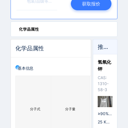
l
获取报价
l.
c
o
m
化学品属性
推荐产品
化学品属性
氢氧化
基本信息
钾
CAS:
C
1310-
2
3
58-3
0
9
H
0
2
.
3
分子式
分子量
8
C
≥90%
6
L
片状
1
25 KG/
N
0
2
塑编袋