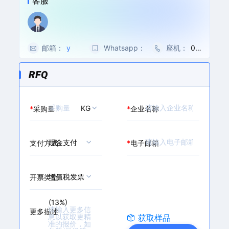
客服
烯二酸盐; 马来那敏; 马
味道
来酸氯曲米通; 氯苯那敏;
氯苯那敏-D4马来酸盐;
扑尔敏/马来酸氯苯那敏;
马来酸氯苯吡胺
邮箱：
y
Whatsapp：
0
座机：
00
a
0
86
o
8
-5
RFQ
s
6
71-
e
-
86
n
1
27
KG
*
采购量
*
企业名称
@
3
32
m
3
7
a
3
0/
现金支付
支付方式
*
电子邮箱
i
6
88
l.
0
79
c
6
62
增值税发票
h
2
69
开票类型
e
3
m
2
(13%)
b
2
更多描述
获取样品
a