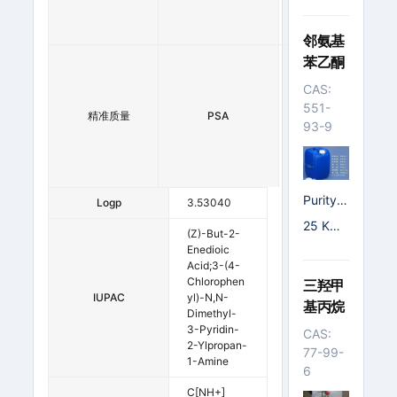
0
O
4
邻氨基
苯乙酮
3
9
9
0
CAS:
0
.
551-
.1
7
精准质量
PSA
3
3
93-9
5
0
0
0
0
0
Purity
Logp
3.53040
(GC) ≥
25 KG/
(Z)-But-2-
99%
塑料桶
Enedioic
Acid;3-(4-
Chlorophen
三羟甲
IUPAC
Yl)-N,N-
基丙烷
Dimethyl-
3-Pyridin-
CAS:
2-Ylpropan-
77-99-
1-Amine
6
C[NH+]