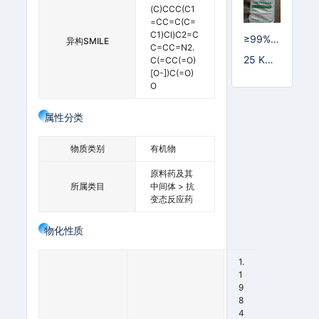
(C)CCC(C1
=CC=C(C=
C1)Cl)C2=C
≥99%;
异构SMILE
C=CC=N2.
≥98.5%
25 KG/
C(=CC(=O)
[O-])C(=O)
塑编袋
O
属性分类
物质类别
有机物
原料药及其
所属类目
中间体 > 抗
变态反应药
物化性质
1.
1
9
1
8
3
4