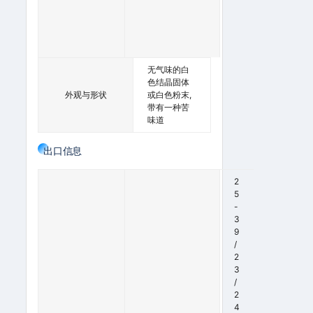
M
M
H
G
无气味的白
色结晶固体
外观与形状
或白色粉末,
带有一种苦
味道
出口信息
2
5
-
3
9
/
2
3
/
2
2
9
4