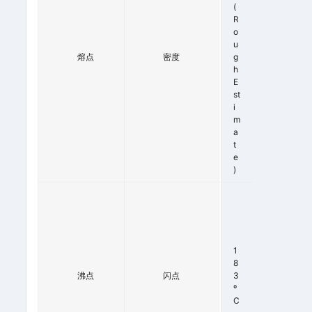
0
(
-
R
1
O
3
U
熔点
5
密度
G
°
H
C
E
(
St
L
I
It
M
.)
A
T
E
)
3
7
9
º
C
1
A
8
T
沸点
闪点
3
7
º
6
C
0