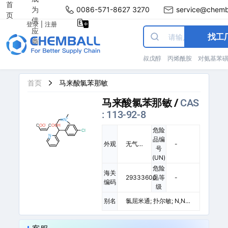
首
为
0086-571-8627 3270
service@chemb
页
供
登录
|
注册
应
找工
商
叔戊醇
丙烯酰胺
对氨基苯
首页
马来酸氯苯那敏
马来酸氯苯那敏
/
CAS
: 113-92-8
危险
品编
外观
无气
-
号
味的
(UN)
白色
危险
结晶
海关
29333600
品等
-
固体
编码
级
或白
色粉
别名
氯屈米通; 扑尔敏; N,N-
末,带
二甲基-gamma-(4-氯
有一
苯基)-2-吡啶丙胺顺丁
种苦