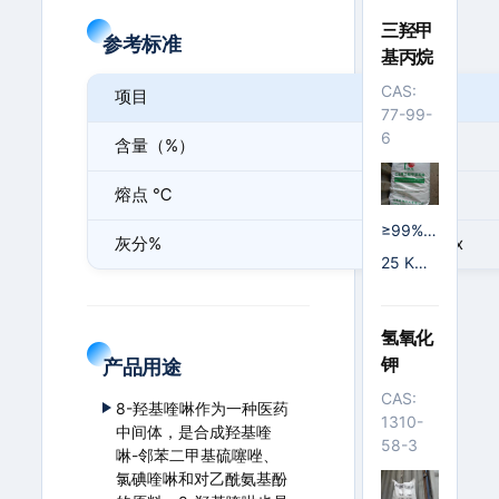
三羟甲
参考标准
基丙烷
CAS:
项目
标准
77-99-
6
含量（%）
99 Min
熔点 ℃
72-75
≥99%;
灰分%
0.2 Max
≥98.5%
25 KG/
塑编袋
氢氧化
钾
产品用途
CAS:
8-羟基喹啉作为一种医药
1310-
中间体，是合成羟基喹
58-3
啉-邻苯二甲基硫噻唑、
氯碘喹啉和对乙酰氨基酚