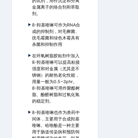
的试剂，用作沉淀和分离
金属离子的络合剂和萃取
剂。
8-羟基喹啉可作为RNA合
成的抑制剂，对毛癣菌、
疣毛霉菌和绿色木霉具有
杀菌和抑制作用
在环氧树脂胶粘剂中加入
8-羟基喹啉可以提高粘接
强度和对金属（尤其是不
锈钢）的耐热老化性能，
用量一般为0.5~3phr。
8-羟基喹啉可用作聚酯树
脂、酚醛树脂和过氧化氢
的稳定剂。
8-羟基喹啉也作为兽药中
间体，主要用于合成羟基
喹啉。哈喹酚是一种主要
用于肠道传染病和预防饲