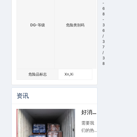
-
6
8
-
DG-等级
9
危险类别码
3
6
/
3
7
/
3
8
危险品标志
Xn,Xi
资讯
好消
息：
需要我
又一
们的热
批8-羟