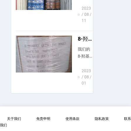
销产品
基喹
啉成
8-羟基
2023
功地
/ 08 /
喹啉，
拼箱
11
请联系
运往
我们。
印
8-羟基
度！
喹啉
我们的
已经
8-羟基
发
喹啉可
货，
运往
以保证
2023
印
/ 08 /
连续稳
度！
01
定的供
应；产
品质量
好，技
术先
关于我们
免责申明
使用条款
隐私政策
联系
进，能
我们
在国内