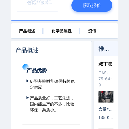
l
获取报价
l.
c
o
m
产品概述
化学品属性
资讯
推荐产品
产品概述
叔丁胺
产品优势
CAS:
75-64-
8-羟基喹啉能确保持续稳
9
定供应；
产品质量好，工艺先进，
国内能生产的不多，比较
含量≥9
环保，杂质少。
9.5%
135 K
G/铁桶