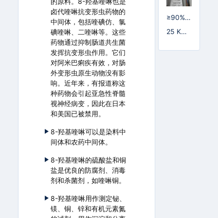
的原料。8-羟基喹啉也是
卤代喹啉抗变形虫药物的
≥90%
中间体，包括喹碘仿、氯
片状
25 KG/
碘喹啉、二喹啉等。这些
塑编袋
药物通过抑制肠道共生菌
发挥抗变形虫作用。它们
对阿米巴痢疾有效，对肠
外变形虫原生动物没有影
响。近年来，有报道称这
种药物会引起亚急性脊髓
视神经病变，因此在日本
和美国已被禁用。
8-羟基喹啉可以是染料中
间体和农药中间体。
8-羟基喹啉的硫酸盐和铜
盐是优良的防腐剂、消毒
剂和杀菌剂，如喹啉铜。
8-羟基喹啉用作测定铋、
镁、铜、锌和有机元素氮