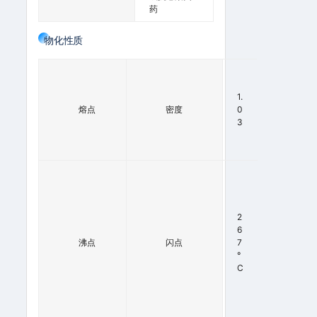
药
物化性质
7
0
-
1.
熔点
7
密度
0
3
3
°
C
2
6
7
°
2
C
6
7
沸点
闪点
7
5
°
2
C
M
M
H
G