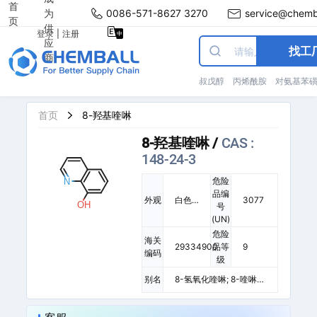
首
为
0086-571-8627 3270
service@chemb
页
供
登录
|
注册
应
找工
商
叔戊醇
丙烯酰胺
对氨基苯
首页
8-羟基喹啉
8-羟基喹啉
/
CAS :
148-24-3
危险
品编
外观
白色
3077
号
至淡
(UN)
黄色
危险
晶体
海关
29334900
品等
9
编码
级
别名
8-氢氧化喹啉; 8-喹啉
醇; 8-羟基氮杂萘; 喹啉
醇; 8HQ; 8-OQ