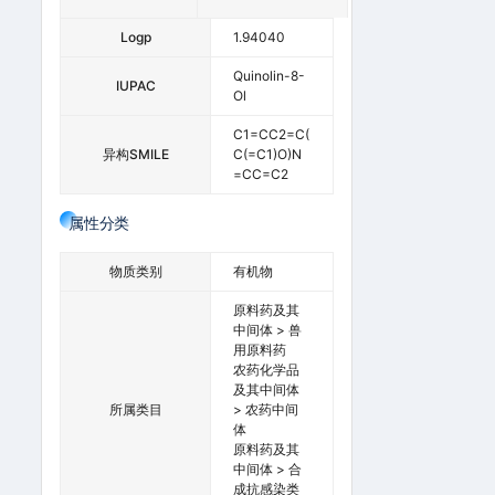
Logp
1.94040
Quinolin-8-
IUPAC
Ol
C1=CC2=C(
异构SMILE
C(=C1)O)N
=CC=C2
属性分类
物质类别
有机物
原料药及其
中间体 > 兽
用原料药
农药化学品
及其中间体
所属类目
> 农药中间
体
原料药及其
中间体 > 合
成抗感染类