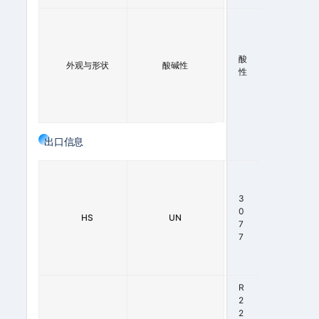
白
色
至
淡
酸
外观与形状
酸碱性
黄
性
色
晶
体
出口信息
2
9
3
3
3
0
HS
UN
4
7
9
7
0
0
R
2
2