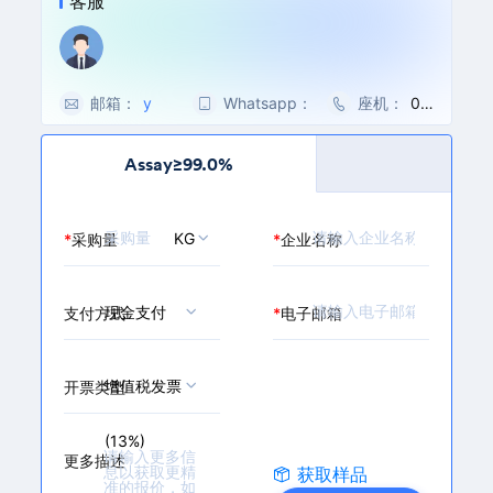
客服
邮箱：
y
Whatsapp：
0
座机：
00
a
0
86
o
8
-5
Assay≥99.0%
s
6
71-
e
-
86
n
1
27
KG
*
采购量
*
企业名称
@
3
32
m
3
7
a
3
0/
i
6
88
现金支付
支付方式
*
电子邮箱
l.
0
79
c
6
62
h
2
69
增值税发票
开票类型
e
3
m
2
(13%)
b
2
更多描述
a
获取样品