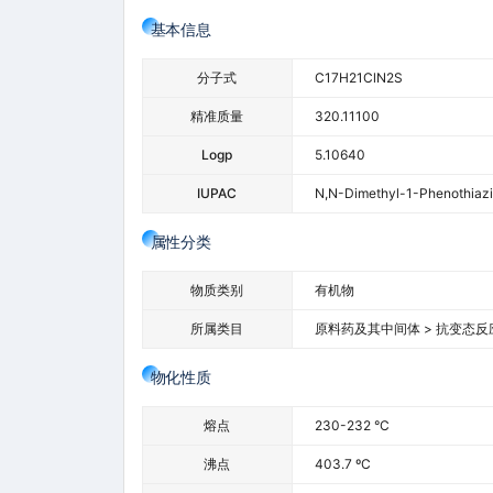
基本信息
分子式
C17H21ClN2S
精准质量
320.11100
Logp
5.10640
IUPAC
N,N-Dimethyl-1-Phenothiazi
属性分类
物质类别
有机物
所属类目
原料药及其中间体 > 抗变态反
物化性质
熔点
230-232 °C
沸点
403.7 ºC