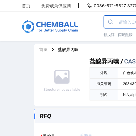
首页
免费成为供应商
0086-571-8627 327
叔戊醇
丙烯酰胺
首页
盐酸异丙嗪
盐酸异丙嗪
/
CAS 
外观
白色或
海关编码
29343
别名
N,N,a
基)吩噻
RFQ