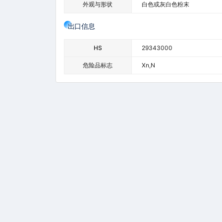
外观与形状
白色或灰白色粉末
出口信息
HS
29343000
危险品标志
Xn,N