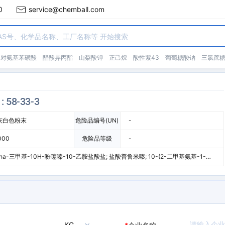
0
service@chemball.com
对氨基苯磺酸
醋酸异丙酯
山梨酸钾
正己烷
酸性紫43
葡萄糖酸钠
三氯蔗
: 58-33-3
灰白色粉末
危险品编号(UN)
-
000
危险品等级
-
lpha-三甲基-10H-吩噻嗪-10-乙胺盐酸盐; 盐酸普鲁米嗪; 10-(2-二甲基氨基-1-丙
嗪盐酸盐; 非那根; 普鲁米近
KG