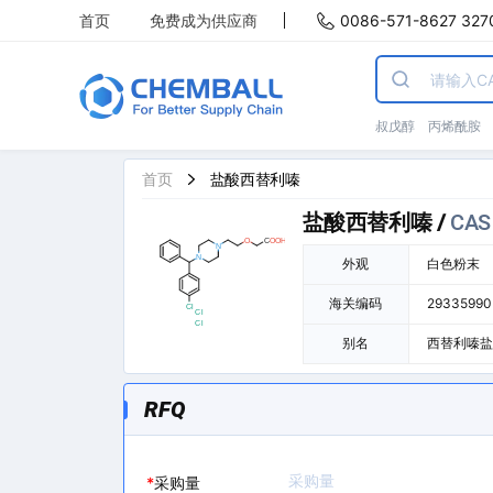
首页
免费成为供应商
0086-571-8627 327
叔戊醇
丙烯酰胺
首页
盐酸西替利嗪
盐酸西替利嗪
/
CAS 
外观
白色粉末
海关编码
29335990
别名
西替利嗪盐酸盐
盐酸盐
RFQ
*
采购量