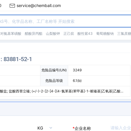
0
service@chemball.com
对氨基苯磺酸
醋酸异丙酯
山梨酸钾
正己烷
酸性紫43
葡萄糖酸钠
三氯蔗
: 83881-52-1
危险品编号(UN)
3249
危险品等级
6.1(b)
; 盐酸西替立嗪; (+/-)-2-[2-[4-[(4-氯苯基)苯甲基]-1-哌嗪基]乙氧基]乙酸二
KG
*
企业名称