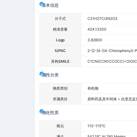
基本信息
分子式
C21H27Cl3N2O3
精准质量
424.13200
Logp
3.82600
IUPAC
2-[2-[4-[(4-Chlorophenyl)-P
异构SMILE
C1CN(CCN1CCOCC(=O)O)C(
属性分类
物质类别
有机物
所属类目
原料药及其中间体 > 抗变态反
物化性质
熔点
110-115°C
沸点
542.1ºC At 760 MmHg