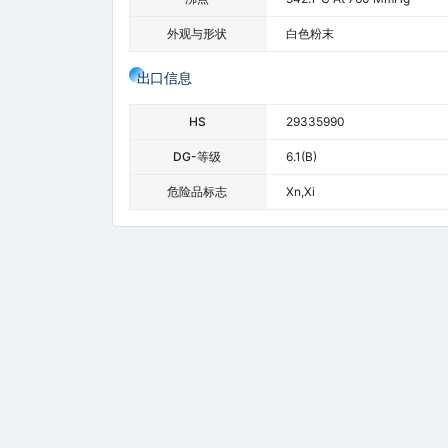
外观与形状
白色粉末
出口信息
HS
29335990
DG-等级
6.1(b)
危险品标志
Xn,Xi