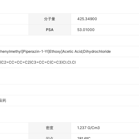
分子量
425.34900
PSA
53.01000
henylmethyl]piperazin-1-Yl]ethoxy]acetic Acid;dihydrochloride
C2=CC=CC=C2)C3=CC=C(C=C3)Cl.Cl.Cl
应药
密度
1.237 G/cm3
闪点
281.6ºC