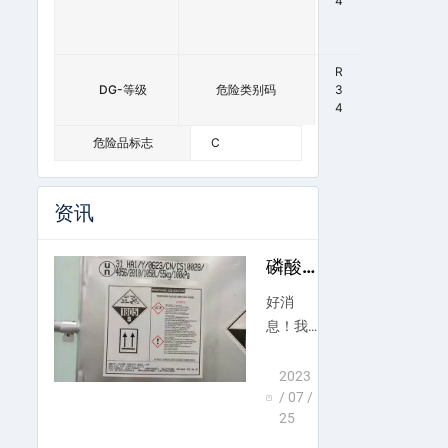
0
4
9
0
R
DG-等级
8
危险类别码
3
4
危险品标志
C
资讯
磷酸P
A发
好消
货：
息！我
运往
们已成
土耳
其！
功地将
2023
/ 07 /
磷酸运
25
往土耳
其。我