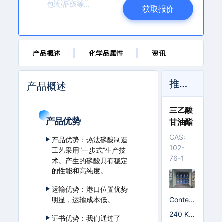
b
获取报价
a
l
l.
c
产品概述
o
化学品属性
资讯
m
推荐产品
产品概述
三乙酸
产品优势
甘油酯
CAS:
产品优势：热法磷酸制造
102-
工艺采用“一步式”生产技
76-1
术。产生的磷酸具有稳定
的性能和高纯度。
运输优势：港口位置优势
Conten
明显，运输成本低。
t≥99.
240 K
证书优势：我们通过了
5%; Co