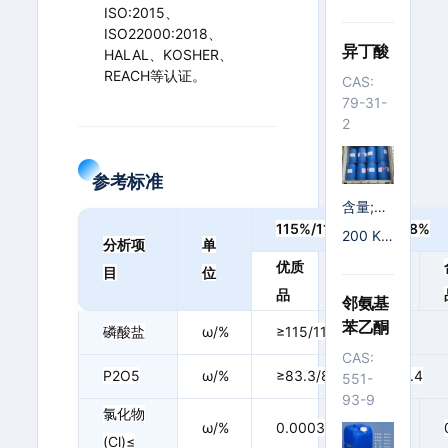
G/铁桶;
ISO:2015、
ntent≥
1150 K
ISO22000:2018、
99.0%
G/IBC
异丁酸
HALAL、KOSHER、
桶; 250
REACH等认证。
CAS:
00 KG/I
79-31-
SO罐; 2
2
2000 K
G/液袋;
0 KG/IB
参考标准
C桶
含量;≥9
9.5%; 9
115%/116%/117%/118%
200 K
分析项
单
9.5%
G/塑料
优质
一级
目
位
桶; 225
品
品
00 KG/I
邻氨基
SO罐; 9
苯乙酮
磷酸盐
ω/%
≥115/116/117/118
50 KG/I
CAS:
BC桶
P2O5
ω/%
≥83.3/84.0/84.7/85.4
551-
93-9
氯化物
ω/%
0.0003
0.0005
(Cl)≤