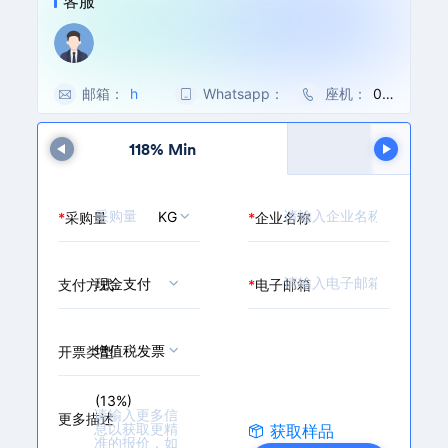
客服
邮箱：
h
Whatsapp：
0
座机：
00
u
0
86
a
8
-5
...
118% Min
117% Min
n
6
71-
g
-
86
t
1
27
KG
*
采购量
*
企业名称
a
5
32
o
3
70
@
8
m
1
现金支付
支付方式
*
电子邮箱
a
0
i
5
l.
3
增值税发票
开票类型
c
5
h
9
(13%)
e
9
更多描述
m
获取样品