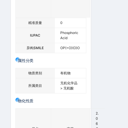
+
)
1
精准质量
0
Phosphoric
IUPAC
Acid
异构SMILE
OP(=O)(O)O
属性分类
物质类别
有机物
无机化学品
所属类目
> 无机酸
物化性质
2.
-
0
2
6