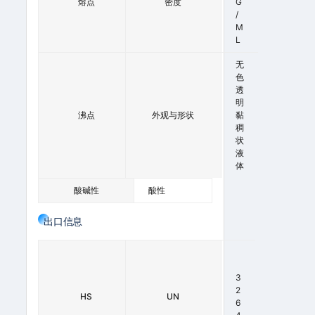
熔点
0
密度
G
°
/
C
M
L
无
色
3
透
0
明
沸点
0
外观与形状
黏
°
稠
C
状
液
体
酸碱性
酸性
出口信息
2
8
0
3
9
2
HS
UN
2
6