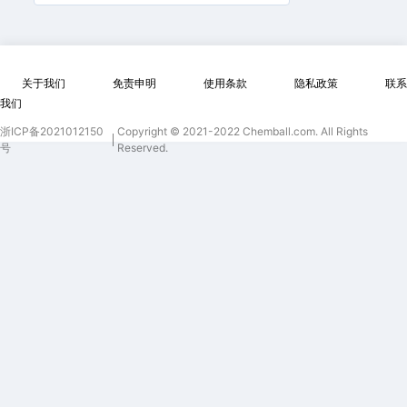
们对质
量和可
靠性的
关于我们
免责申明
使用条款
隐私政策
联系
承诺使
我们
我们能
够扩大
浙ICP备2021012150
Copyright © 2021-2022 Chemball.com. All Rights
号
Reserved.
我们在
国际市
场的影
响力。
我们很
自豪能
为土耳
其的客
户提供
服务，
并期待
进一步