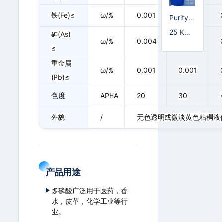
铁(Fe)≤
ω/%
0.001
0.002
Purity
(GC) ≥
25 KG/
砷(As)
99%
ω/%
0.004
0.008
塑料桶
≤
重金属
ω/%
0.001
0.001
(Pb)≤
色度
APHA
20
30
外貌
/
无色透明或微淡黄色粘稠液
产品用途
多磷酸广泛用于医药，香
水，皮革，化学工业等行
业。