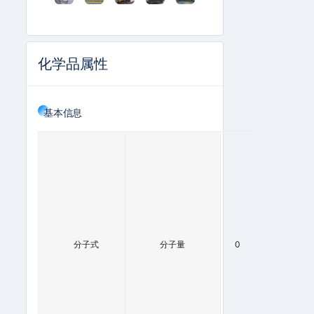
化学品属性
基本信息
H
(
N
+
2
)
P
(
分子式
N
分子量
0
)
O
(
3
N