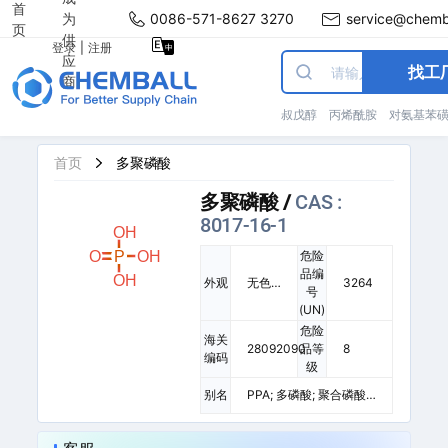
首
为
0086-571-8627 3270
service@chemb
页
供
登录
|
注册
应
找工
商
叔戊醇
丙烯酰胺
对氨基苯
首页
多聚磷酸
多聚磷酸
/
CAS :
8017-16-1
危险
品编
外观
无色
3264
号
透明
(UN)
黏稠
危险
状液
海关
28092090
品等
8
体
编码
级
别名
PPA; 多磷酸; 聚合磷酸;
聚磷酸; 四聚磷酸; 四磷
酸; 过磷酸