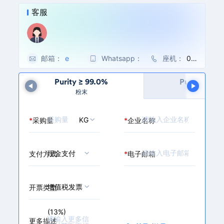
水，
磺酸; 2-丙烯酰胺-2-甲
溶液
客服
基丙烷磺酸; 2-丙烯酰氨
呈酸
基-2-甲基-1-丙磺酸; 2-
性。
丙烯酰氨基-2-甲基-1-
溶于
丙烷磺酸(AMPS); 2-丙
二甲
烯酰氨基-2-甲基-1-丙
酰
烷磺酸; 2-丙烯酰胺-2-
邮箱：
e
Whatsapp：
0
座机：
00
胺，
甲基丙磺酸; 2-丙烯酰氨
l
0
86
部分
基-2-甲基丙酸; AMPS;
a
8
-5
Purity ≥ 99.0%
Purity ≥ 99
溶于
...
ATBS
i
6
71-
甲
粉末
颗粒
n
醇，
-
89
乙
e
1
30
醇，
KG
*
采购量
*
企业名称
@
5
97
难溶
m
8
72
于丙
a
5
酮。
i
8
现金支付
支付方式
*
电子邮箱
略有
l.
酸
2
味。
c
1
h
6
增值税发票
开票类型
e
5
m
9
(13%)
b
3
更多描述