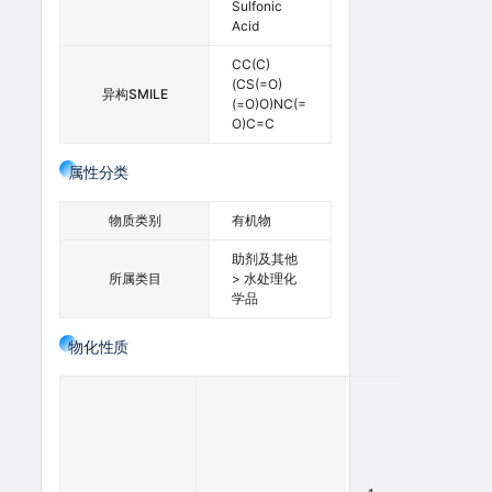
Sulfonic
Acid
CC(C)
(CS(=O)
异构SMILE
(=O)O)NC(=
O)C=C
属性分类
物质类别
有机物
助剂及其他
所属类目
> 水处理化
学品
物化性质
1
9
5
-
2