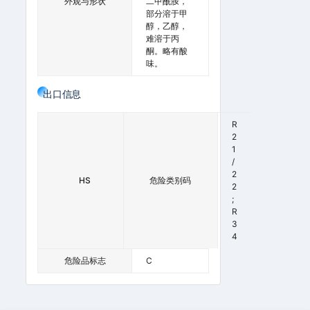
外观与形状
二甲酰胺，
部分溶于甲
醇，乙醇，
难溶于丙
酮。略有酸
味。
出口信息
2
R
9
2
2
1
4
/
1
2
HS
危险类别码
9
2
9
;
0
R
9
3
0
4
危险品标志
C