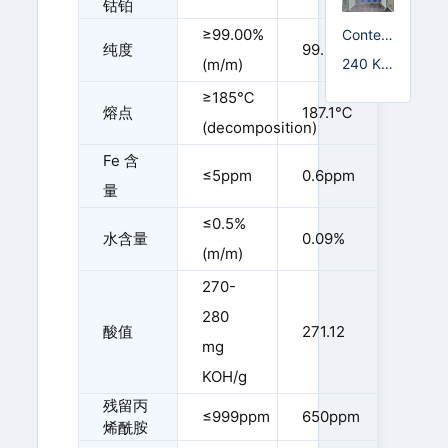
钴铂
≥99.00%
Conten
纯度
99.29%
t≥99.
240 K
(m/m)
5%; Co
G/铁桶;
≥185℃
ntent≥
1150 K
熔点
187.1℃
99.0%
G/IBC
(decomposition)
桶; 250
Fe 含
00 KG/I
≤5ppm
0.6ppm
SO罐; 2
量
2000 K
≤0.5%
G/液袋;
水含量
0.09%
0 KG/IB
(m/m)
C桶
270-
280
酸值
271.12
mg
KOH/g
残留丙
≤999ppm
650ppm
烯酰胺