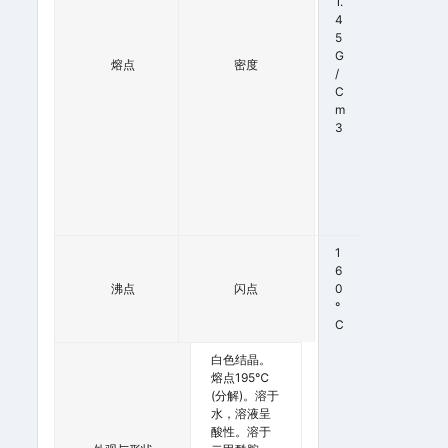
0
1.
0
4
°
5
C
G
熔点
密度
(
/
D
C
E
M
C
3
.)
(
L
It
.)
4
1
1
6
沸点
2
闪点
0
º
°
C
C
白色结晶。
熔点195℃
(分解)。溶于
水，溶液呈
酸性。溶于