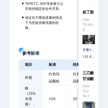
G/塑料
与FRITZ, SNF等多家大公
桶; 225
司保持稳定的合作关系。
00 KG/I
叔丁胺
SO罐; 9
保证在不降低质量的情况
CAS:
50 KG/I
下为您提供最优惠的价
75-64-
BC桶
格。
9
含量≥9
参考标准
9.5%
135 K
G/铁桶
项目
标准
结果
三乙酸
白色结
白色结
外观
甘油酯
晶颗粒
晶颗粒
CAS:
铬
102-
（25%
76-1
水溶
≤20
20
液），