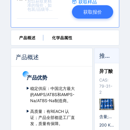
a
获取样品
l
获取报价
l.
c
o
m
产品概述
化学品属性
推荐产品
产品概述
异丁酸
产品优势
CAS:
79-31-
稳定供应：中国北方最大
2
的AMPS/ATBS和AMPS-
Na/ATBS-Na制造商。
高质量：有REACH 认
含量;≥9
证；产品全部都是工厂直
9.5%; 9
发，质量有保障。
200 K
9.5%