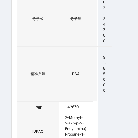
7
0
H
7
1
.
分子式
3
分子量
2
N
4
O
7
4
0
S
0
2
0
9
7
1.
.
8
精准质量
0
PSA
5
5
0
7
0
0
0
0
Logp
1.42670
2-Methyl-
2-(prop-2-
Enoylamino)
IUPAC
Propane-1-