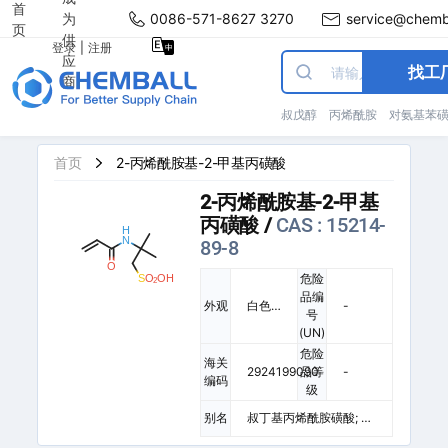
首
为
0086-571-8627 3270
service@chemb
页
供
登录
|
注册
应
找工
商
叔戊醇
丙烯酰胺
对氨基苯
首页
2-丙烯酰胺基-2-甲基丙磺酸
2-丙烯酰胺基-2-甲基
丙磺酸
/
CAS : 15214-
89-8
危险
品编
外观
白色
-
号
结
(UN)
晶。
危险
熔点1
海关
2924199090
品等
-
95℃
编码
级
(分
解)。
别名
叔丁基丙烯酰胺磺酸; 2-
溶于
丙烯酰氨基-2-甲基丙烷