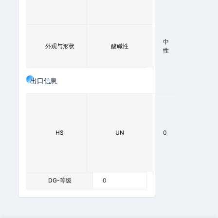
P
)
白
色
中
外观与形状
酸碱性
粉
性
末
出口信息
2
9
3
6
HS
UN
0
2
9
0
0
DG-等级
0