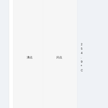
0
0
º
C
A
T
0.
0
0
0
2
2
5
M
4
M
沸点
闪点
.
H
9
G
º
(
C
S
O
M
E
D
E
C
O
M