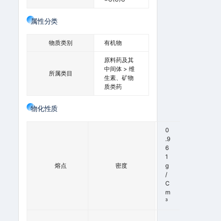
属性分类
物质类别
有机物
原料药及其
中间体 > 维
所属类目
生素、矿物
质类药
物化性质
0
.9
6
5
1
4
熔点
密度
G
º
/
C
C
M
³
2