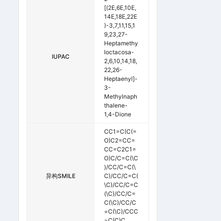
[(2E,6E,10E,
14E,18E,22E
)-3,7,11,15,1
9,23,27-
Heptamethy
Loctacosa-
IUPAC
2,6,10,14,18,
22,26-
Heptaenyl]-
3-
Methylnaph
Thalene-
1,4-Dione
CC1=C(C(=
O)C2=CC=
CC=C2C1=
O)C/C=C(\C
)/CC/C=C(\
异构SMILE
C)/CC/C=C(
\C)/CC/C=C
(\C)/CC/C=
C(\C)/CC/C
=C(\C)/CCC
=C(C)C