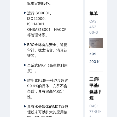
纸板桶
标准定制服务。
氟苯
运行ISO9001、
ISO22000、
CAS:
ISO14001、
462-
OHSAS18001、HACCP
06-6
等管理体系。
BRC全球食品安全、道德
审计、犹太洁食、清真认
≥99.
证等。
9%; 99.
200 K
9%
全反式MK7（高生物利用
G/铁桶;
度）。
24000
KG/ISO
三(羟
维生素K2是一种纯度超过
罐
甲基)
99.9%的晶体，几乎不含
杂质，具有很高的稳定
氨基甲
性。
烷
CAS:
具有水分散体的MCT双包
77-86-
埋粉末可以扩大其应用范
1