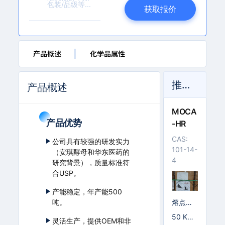
b
获取报价
a
l
l.
c
产品概述
o
化学品属性
m
推荐产品
产品概述
MOCA
产品优势
-HR
CAS:
公司具有较强的研发实力
101-14-
（安琪酵母和华东医药的
4
研究背景），质量标准符
合USP。
产能稳定，年产能500
熔点℃:
吨。
98-10
50 KG/
灵活生产，提供OEM和非
2℃