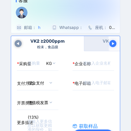
客服
7); 维生素 K2(35)
邮箱：
h
Whatsapp：
0
座机：
00
u
0
86
a
8
-5
VK2 ≥2000ppm
VK2 ≥10000
...
n
6
71-
粉末，食品级
粉末，食品
g
-
86
t
1
27
KG
*
采购量
*
企业名称
a
5
32
o
3
70
@
8
m
1
现金支付
支付方式
*
电子邮箱
a
0
i
5
l.
3
增值税发票
开票类型
c
5
h
9
(13%)
e
9
更多描述
m
获取样品