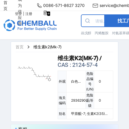
首
为
0086-571-8627 3270
service@chemb
页
供
登录
|
注册
应
找工
商
叔戊醇
丙烯酰胺
对氨基苯
首页
维生素k2(Mk-7)
维生素K2(MK-7)
/
CAS : 2124-57-4
危险
品编
外观
白色
0
号
粉末
(UN)
危险
海关
29362900
品等
0
编码
级
别名
甲萘醌-7; 生素K2(35);
維生素K2(35); 七烯甲萘
醌; 维生素K2(35)(MK-