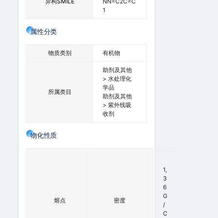
异构SMILE
NN=C2C=C
1
属性分类
物质类别
有机物
助剂及其他
> 水处理化
学品
所属类目
助剂及其他
> 紫外线吸
收剂
物化性质
9
7
1,
-
3
9
6
9
G
熔点
°
密度
/
C
C
(