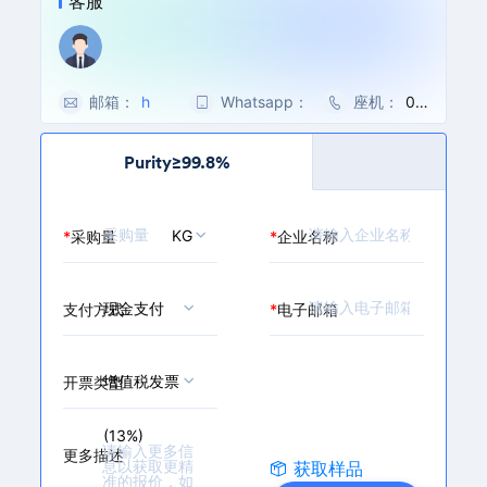
客服
唑; 苯三氮唑; BTA
邮箱：
h
Whatsapp：
0
座机：
00
a
0
86
n
8
-5
Purity≥99.8%
l
6
71-
e
-
86
i
1
27
KG
*
采购量
*
企业名称
@
5
32
m
3
70
a
0
i
6
现金支付
支付方式
*
电子邮箱
l.
5
c
1
h
6
增值税发票
开票类型
e
0
m
9
(13%)
b
9
更多描述
a
获取样品