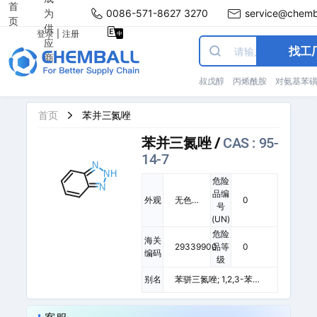
首
为
0086-571-8627 3270
service@chemb
页
供
登录
|
注册
应
找工
商
叔戊醇
丙烯酰胺
对氨基苯
首页
苯并三氮唑
苯并三氮唑
/
CAS : 95-
14-7
危险
品编
外观
无色
0
号
针状
(UN)
结
危险
晶。
海关
29339900
品等
0
编码
级
别名
苯骈三氮唑; 1,2,3-苯骈
三氮唑; 苯三唑; 1,2,3-苯
并三氮唑; 1,2,3-苯并三