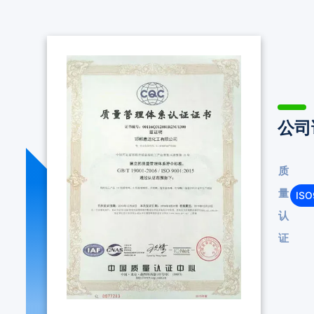
公司
质
量
IS
认
证