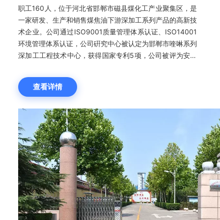
职工160人，位于河北省邯郸市磁县煤化工产业聚集区，是
一家研发、生产和销售煤焦油下游深加工系列产品的高新技
术企业。公司通过ISO9001质量管理体系认证、ISO14001
环境管理体系认证，公司硏究中心被认定为邯郸市喹啉系列
深加工工程技术中心，获得国家专利5项，公司被评为安全
生产标准化二级企业，邯郸市纳税信用等级A级企业，获得
国家海关AEO认证企业证书。公司主营喹啉、异喹啉、2-甲
查看详情
基喹啉、粗甲基喹啉、吡啶、2-甲基吡啶、8-羟基喹啉、
8-羟基喹啉铜、5-氯-8-羟基喹啉、吲哚、吲哚啉、
1,2,3,4-四氢喹啉、5,6,7,8-四氢喹啉、十氢化萘等系列产
品，产品远销日本、欧洲、美国、印度、马来西亚等国家,
深受国外客户好评。“诚信精益、永不懈怠”一惠达化工愿与
各界朋友共同发展，竭诚为新老客户提供更优质的产品和服
务。