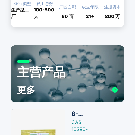
企业类型
员工总数
厂区面积
成立年限
注册资本
生产型工
100-500
厂
人
60
亩
21+
800 万
主营产品
更多
8-羟基喹啉铜
CAS:
10380-