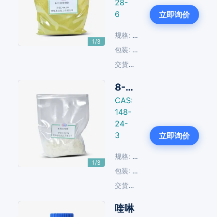
28-
Next
6
立即询价
规格:
≥98%
1/3
包装:
25 KG/纸板桶
交货周期:
现货
8-羟基喹啉
CAS:
148-
24-
Next
3
立即询价
规格:
≥99.5%
1/3
包装:
25 KG/纸板桶
交货周期:
14-30天
喹啉