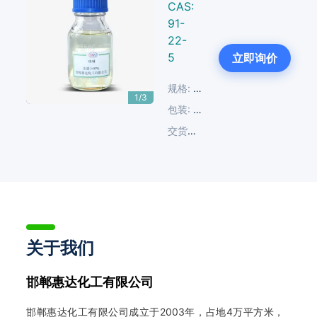
CAS:
91-
22-
Next
5
立即询价
规格:
≥97%
1/3
包装:
200 KG/钢桶
交货周期:
14-30天
关于我们
邯郸惠达化工有限公司
邯郸惠达化工有限公司成立于2003年，占地4万平方米，