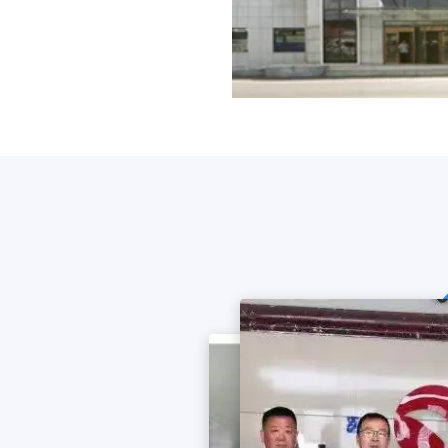
量注射剂、冻干粉针剂、固体口服
品种的综合性医药生产能力。公司
肟分散片、血赛通分散片、盐酸非
米诺环素片、乙酰螺旋霉素片、咳
00万支，主要品种有甲钴胺注射
多卡因注射液、乙酰谷酰胺注射液
注射用奥扎格雷钠、注射用更昔洛
拉唑钠、注射用硝普钠、注射用门
要品种有枸橼酸喷托维林、盐酸二
3个品种；中药前处理提取200
洗液等31个品种。 历经不
为集科研、生产、营销于一体的现
念，携手医药界同仁拓步前行，共