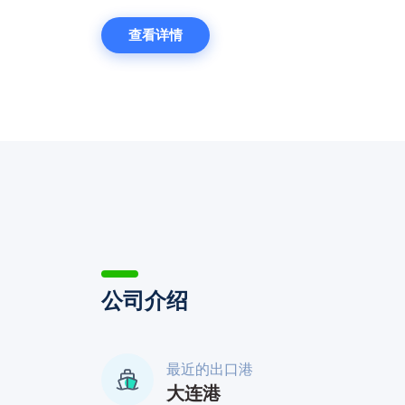
个品种。具备了化学合成原料药、医药中间体、小容
查看详情
制剂、中药提取及制剂、眼膏剂、洗剂等多剂型、多
现有年生产能力为：片剂30亿片，主要品种有头孢克
那吡定片、盐酸伐昔洛韦片、盐酸莫雷西嗪片、盐酸
必清片、克咳敏片等144个品种；小容量注射剂50
液、盐酸丁咯地尔注射液、氨甲环酸注射液、碳酸利
等53个品种；冻干粉针年产5000万支，主要品种有
韦、注射用炎琥宁、注射用泮托拉唑钠、注射用奥美
冬氨酸钾镁等27个品种；化学合成原料药240吨，主
氧丙嗪、盐酸异丙嗪、二氯醋酸二异丙胺、奥扎格雷等3
吨；中药制剂有退障眼膏、偏瘫复原丸、参皇软膏、五柏参
断的发展壮大，丹东医创药业有限责任公司现已成长
代化企业。我们将秉承合作共赢、互惠互利的经营理
公司介绍
创未来！
最近的出口港
大连港