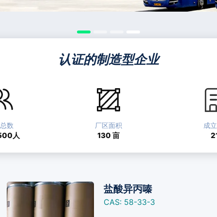
认证的制造型企业
总数
厂区面积
成
500人
130
亩
2
盐酸异丙嗪
CAS: 58-33-3