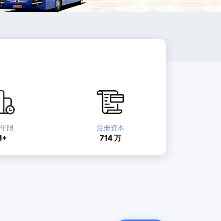
立年限
注册资本
1+
714 万