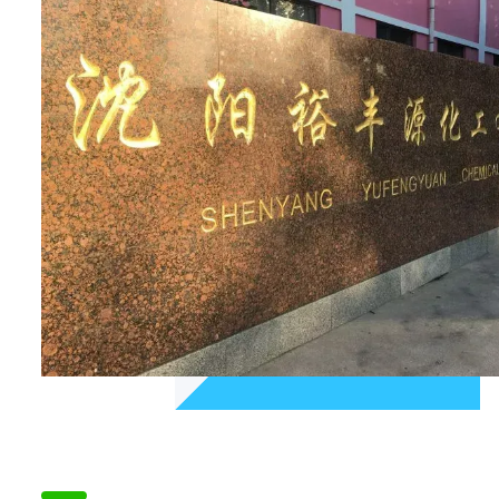
8-羟基喹啉系列产品的工艺及质量均达到了行业先进水
平。 我们是沈阳地区入住化学工业园108家企业之一，软
硬件条件齐备，在政府对危化企业严格管理的背景下，公司
坚决执行园区的各项环保及安全规定，做到了入园10年无
事故。我公司近年来积极发展与本行业中多家龙头企业合
作，利用我公司产品的质量及价格优势，扩大销路的同时也
树立了自身产品的良好形象，取得了很好的效果。在来年的
生产经营中，我们将进一步寻求更多的类似合作者，为公司
争取更大的利润和更广泛的销售渠道。 总之，未来公司将
秉承“创造财富、回报社会、惠及员工”的企业宗旨，发挥小
企业灵活高效的特点，以我们积极主动的产品策略，适应市
场多变的要求，在环保安全的前提下适度提高相关产品的生
产能力，扩大经营范围，扎实稳定地向前发展，成为一家具
有坚实竞争能力和活力的公司。