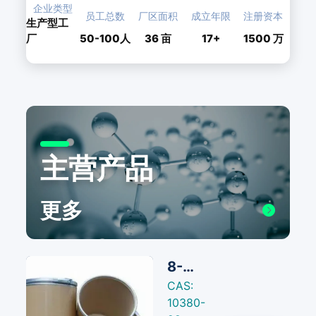
企业类型
员工总数
厂区面积
成立年限
注册资本
生产型工
厂
50-100人
36
亩
17+
1500 万
主营产品
更多
8-羟基喹啉铜/8-羟基喹啉铜(II)
CAS:
10380-