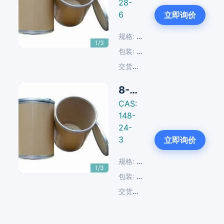
28-
Next
6
立即询价
规格:
≥98%
1/3
包装:
25 KG/纸板桶
交货周期:
现货
8-羟基喹啉/8-氢氧化喹啉/8HQ
CAS:
148-
24-
Next
3
立即询价
规格:
≥99%
1/3
包装:
25 KG/纸板桶
交货周期:
货源紧张