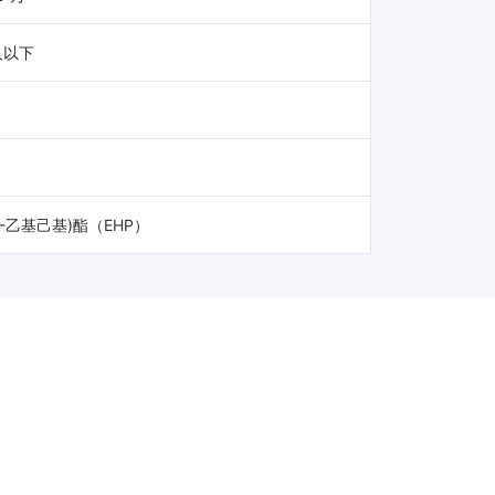
人以下
乙基己基)酯（EHP）