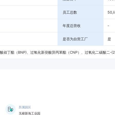
员工总数
50
年度总营收
-
是否为自营工厂
是
叔丁酯（BNP)、过氧化新癸酸异丙苯酯（CNP）、过氧化二碳酸二-(2-
所属园区
无棣新海工业园