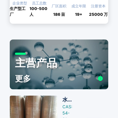
企业类型
员工总数
厂区面积
成立年限
注册资本
生产型工
100-500
厂
人
186
亩
19+
25000 万
主营产品
更多
水杨酸钠
CAS:
54-