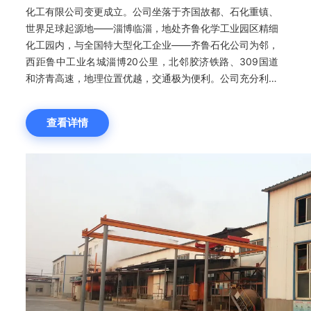
化工有限公司变更成立。公司坐落于齐国故都、石化重镇、
世界足球起源地——淄博临淄，地处齐鲁化学工业园区精细
化工园内，与全国特大型化工企业——齐鲁石化公司为邻，
西距鲁中工业名城淄博20公里，北邻胶济铁路、309国道
和济青高速，地理位置优越，交通极为便利。公司充分利用
得天独厚的区位优势，齐鲁石化水、电、蒸汽、氮气、氢气
等原材料的价格便利优势以及齐鲁化学工业园区的各项优惠
查看详情
政策，经过不懈奋斗，各项工作均取得了突破性进展，现在
已经发展成为一家在精细化学品行业颇具实力和规模的企
业。 公司占地面积186亩，直接生产厂房26000余平方
米，职工500余人。主要从事精细化工、塑料加工和石油化
工，经营范围涉及化工、医药、塑胶等领域，主导产品水杨
酸系列居世界前茅、其中工业水杨酸60000余吨，升华水
杨酸20000余吨，水杨酸甲酯20000余吨，磺基水杨酸
5000吨，药用水杨酸3000吨，水杨酸钠3000吨，是目前
国内重要的水杨酸系列产品生产基地。其他子公司产品有糠
醇、二甲基呋喃、3,3-二氯联苯胺盐酸盐(DCB)以及PE管材
等。目前国内拥有6家子公司，总资产已达到8.8亿元。公