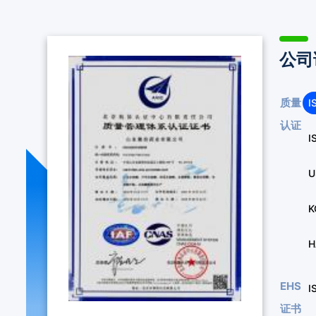
公司
质量
I
认证
I
U
K
H
EHS
I
证书