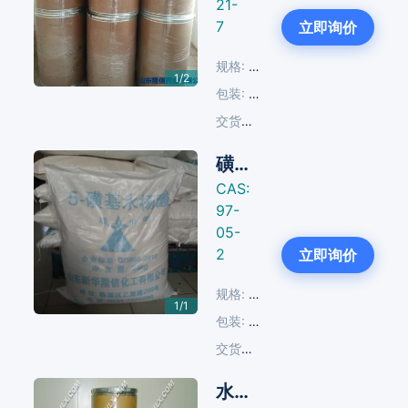
21-
Next
7
立即询价
规格:
99.0%-101.0%
1/2
包装:
25 KG/纸板桶
交货周期:
14-30天
磺基水杨酸
CAS:
97-
05-
2
立即询价
规格:
≥98.0%
1/1
包装:
25 KG/塑编袋
交货周期:
14-30天
水杨酰胺