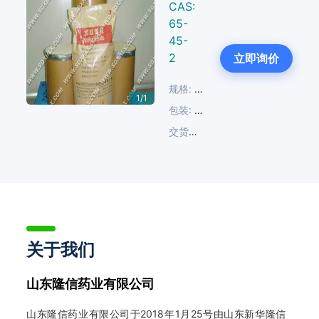
CAS:
65-
45-
2
立即询价
规格:
≥99.0%
1/1
包装:
25 KG/纸板桶; 25 KG/塑编
交货周期:
14-30天
关于我们
山东隆信药业有限公司
山东隆信药业有限公司于2018年1月25号由山东新华隆信