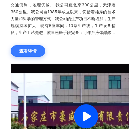
交通便利，地理优越。 我公司距北京300公里，天津港
350公里。我公司自1985年成立以来，凭借着雄厚的技术
力量和科学的管理方式，我公司的生产项目不断增加，生产
规模持续扩大，现有5座车间，10条生产线，生产设备精
良，生产工艺先进，质量检验手段完备；可年产液体醋酸钠
20万吨，优质结晶醋酸钠35000吨，无水醋酸钠10000
吨，醋酸钾、醋酸锌、醋酸铵各5000吨，直接法氧化锌
查看详情
1500吨，间接法氧化锌3000吨，铅铬黄500吨，锌铬黄
200吨，草酸3000吨，乙醛酸2000吨。 开寿寺是我公司
的自有品牌，我公司产品质量稳定可靠，现已通过
ISO9001国际质量管理体系认证和犹太洁食认证及伊斯兰
食品认证。产品畅销全国，并长期出口海外，开寿寺牌商标
受到了广大用户的欢迎和青睐。 我公司始终不渝的奉行“质
量第一、用户至上”的宗旨，以质量求生存，以诚信求发
展，多次被评为“重合同守信用单位”，我公司采用代办托运
等多种灵活经营方式，服务用户，深受广大用户欢迎。 石
家庄市豪盛化工有限责任公司正在壮大中以求壮大，发展中
谋求发展，望广大新老客户光临指导，洽谈业务，让我们携