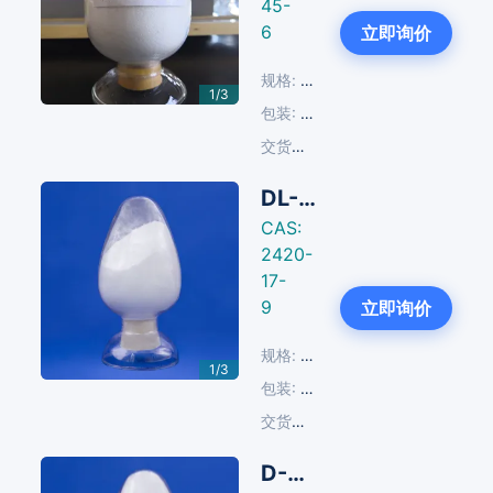
45-
Next
6
立即询价
规格:
≥97.5%; ≥96.0%
1/3
包装:
25 KG/塑编袋
交货周期:
14-30天
DL-对羟基苯海因
CAS:
2420-
17-
Next
9
立即询价
规格:
≥98.5%
1/3
包装:
25 KG/塑编袋
交货周期:
14-30天
D-对羟基苯甘氨酸