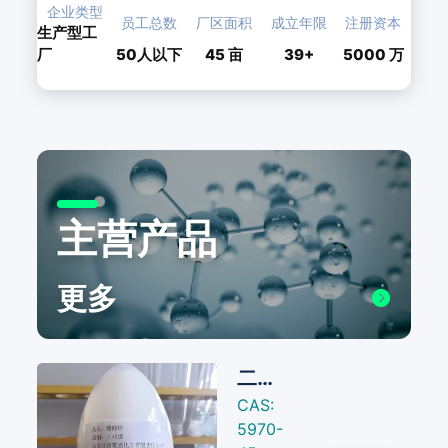
企业类型
员工总数
厂区面积
成立年限
注册资本
生产型工
厂
50人以下
45
亩
39+
5000 万
主营产品
更多
二水醋酸锌
CAS:
5970-