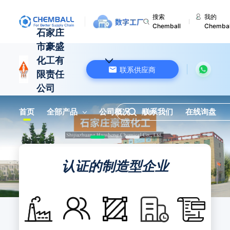
搜索
我的
Chemball
Chembal
石家庄
市豪盛
化工有
联系供应商
限责任
公司
中国 河北
首页
全部产品
公司概况
联系我们
在线询盘
认证的制造型企业