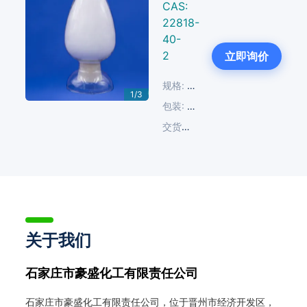
CAS:
22818-
40-
Next
2
立即询价
规格:
≥99.0%
1/3
包装:
25 KG/塑编袋
交货周期:
14-30天
关于我们
石家庄市豪盛化工有限责任公司
石家庄市豪盛化工有限责任公司，位于晋州市经济开发区，