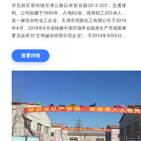
市北辰区双街镇京津公路以东智谷园20-2-202，交通便
利。公司始建于1995年，占地60亩，现有职工200余人，
是一家综合性化工企业。天津市同新化工有限公司于2014
年4月，2016年4月连续被中国市场学会批发生产市场发展
委员会评为“文明诚信经营示范企业”。于2014年9月6日被
天津市市场和质量监督管理委员会批准为“天津市商标企
业”。于2015年8月被天津市科学技术委员会认定为“科技小
查看详情
巨人企业”。 天津市同新化工有限公司是标准化企业，并通
过ISO9000：2002。 我们的检测标准是按标准化企业要
求，和化工研究院的上限为标准。我们的合作伙伴是大型企
业，被我国华北地区誉为良好企业。较好的服务及我们开拓
进取的企业发展使产品质量、价格在同行业中得到好评，被
誉为质优、价廉供应商。现我厂主要客户有天津泰伦特化学
有限公司，天津阿克苏诺贝尔过氧化物有限公司，齐鲁制药
有限公司等。 我公司自有危险品储存仓库，运输队伍和三
位一体的运营模式，使我公司在市场中有着广阔的发展前景
和拓展空间。我厂生产及代理产品主要有：五水偏硅酸钠、
聚丙烯酰胺、硫化钠、活性炭、磷酸、磷酸三钠、氢氧化