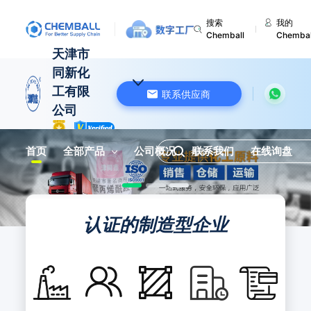
搜索
我的
Chemball
Chembal
天津市
同新化
工有限
联系供应商
公司
中国 天津
首页
全部产品
公司概况
联系我们
在线询盘
认证的制造型企业