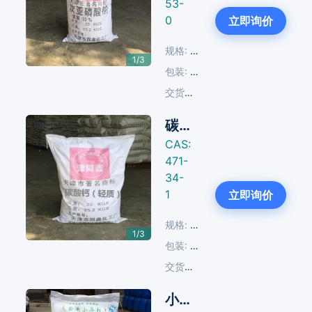
53-
Next
0
立即询价
规格:
100%
1/3
包装:
25 KG/塑编袋; 40 KG/塑编
交货周期:
14-30天
碳酸钙（轻质）
CAS:
471-
34-
Next
1
立即询价
规格:
≥99%
1/3
包装:
25 KG/塑编袋
交货周期:
14-30天
小苏打