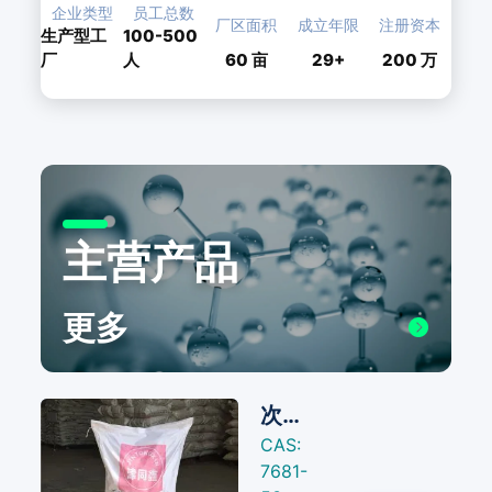
企业类型
员工总数
厂区面积
成立年限
注册资本
生产型工
100-500
厂
人
60
亩
29+
200 万
主营产品
更多
次亚磷酸钠
CAS:
7681-