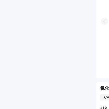
Pr
氯化
CA
别名