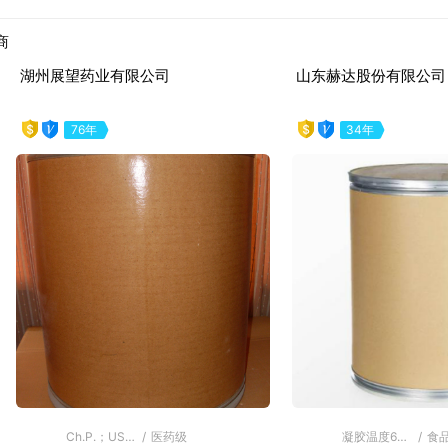
商
山东新大地实业集团有限公司
山东戈麦斯化工有限公
28年
12年
evious
MF；甲氧基含量 (%) 27-30；羟丙氧基含量 (%) 4-7.5；凝胶温度(°C) 62-68
/
工业级
保水率 92%
/
工