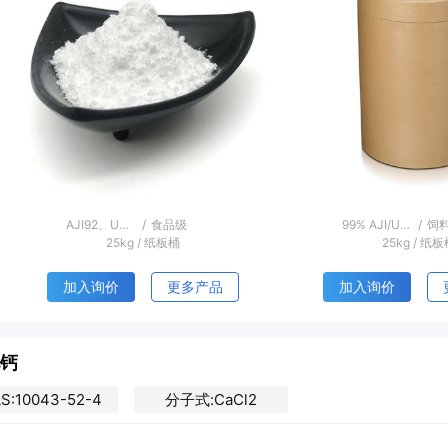
evious
USP/EP/BP/CP/AJI
/
医药级
99%
/
医
25kg
/
纸板桶
25kg
/
纸板
加入询价
更多产品
加入询价
钙
S:10043-52-4
分子式:CaCl2