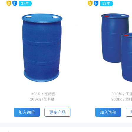
22年
25年
evious
99.9%
/
-
CP
/
医
-
25kg
/
塑料
加入询价
更多产品
加入询价