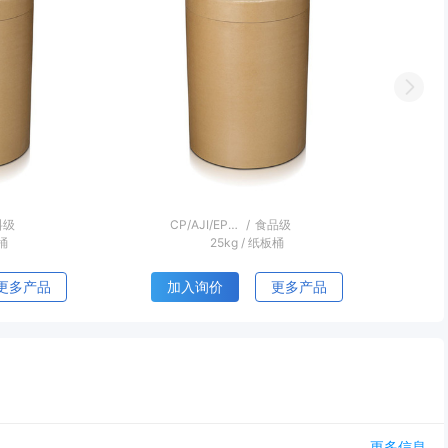
Next
药级
CP/EP/AJI/USP/高纯企标
/
医药级
桶
25kg
/
纸板桶
更多产品
加入询价
更多产品
更多信息