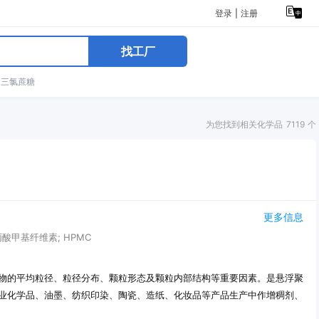
登录
|
注册
找工厂
三氯蔗糖
为您找到相关化学品
7119
个
更多信息
酸甲基纤维素; HPMC
合物的平均粒径、粒径分布、颗粒形态及颗粒内部结构等重要因素。是悬浮聚
农业化学品、油墨、纺织印染、陶瓷、造纸、化妆品等产品生产中作增稠剂、