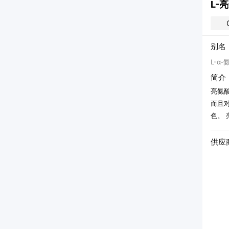
L-
别名
L-α
简介
亮氨
而且
色。
供应