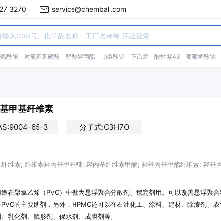
27 3270
service@chemball.com
丙烯酰胺
对氨基苯磺酸
醋酸异丙酯
山梨酸钾
正己烷
酸性紫43
葡萄糖酸钠
基甲基纤维素
AS:9004-65-3
分子式:C3H7O
纤维素; 纤维素羟丙基甲基醚; 羟丙基纤维素甲醚; 羟基丙基甲酯纤维素; 羟基丙
用途在聚氯乙烯（PVC）中做为悬浮聚合分散剂、稳定剂用。可以改善悬浮聚
备PVC的主要助剂．另外，HPMC还可以在石油化工、涂料、建材、除漆剂、
剂、乳化剂、赋形剂、保水剂、成膜剂等。