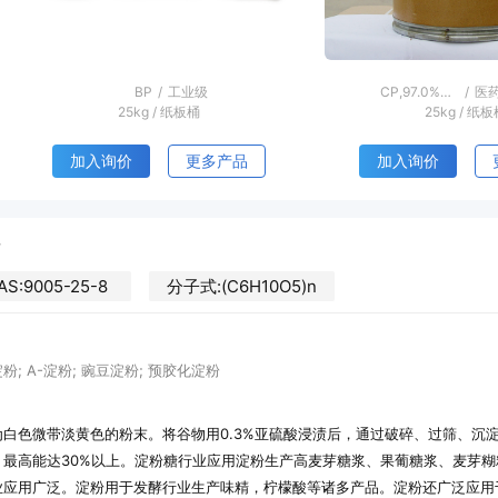
≥99%
/
医药级
≥94%
/
工
25kg
/
塑编袋
25kg
/
塑编
加入询价
更多产品
加入询价
AS:9005-25-8
分子式:(C6H10O5)n
粉; Α-淀粉; 豌豆淀粉; 预胶化淀粉
为白色微带淡黄色的粉末。将谷物用0.3%亚硫酸浸渍后，通过破碎、过筛、沉
，最高能达30%以上。淀粉糖行业应用淀粉生产高麦芽糖浆、果葡糖浆、麦芽
业应用广泛。淀粉用于发酵行业生产味精，柠檬酸等诸多产品。淀粉还广泛应用