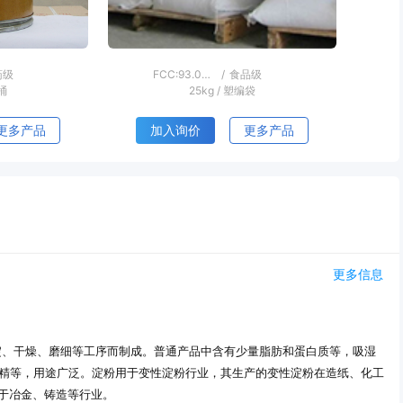
业级
无水氯化钙：≥93.0%；氯化钙溶液：38.0~45.0%
/
食品级
袋
25kg
/
纸袋
更多产品
加入询价
更多产品
更多信息
淀、干燥、磨细等工序而制成。普通产品中含有少量脂肪和蛋白质等，吸湿
糊精等，用途广泛。淀粉用于变性淀粉行业，其生产的变性淀粉在造纸、化工
于冶金、铸造等行业。