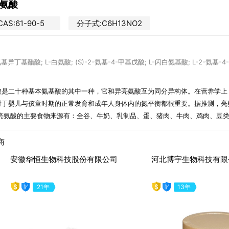
亮氨酸
CAS:61-90-5
分子式:C6H13NO2
-氨基异丁基醋酸; L-白氨酸; (S)-2-氨基-4-甲基戊酸; L-闪白氨基酸; L-2-氨基
酸是二十种基本氨基酸的其中一种，它和异亮氨酸互为同分异构体。在营养学上
对于婴儿与孩童时期的正常发育和成年人身体内的氮平衡都很重要。据推测，亮
 亮氨酸的主要食物来源有：全谷、牛奶、乳制品、蛋、猪肉、牛肉、鸡肉、豆
商
湖北省八峰药化股份有限公司
河北安米诺氨基酸科技
29年
15年