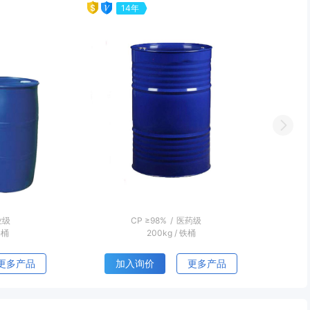
14年
Next
药级
≥85%
/
工业级
桶
180kg
/
塑料桶
更多产品
加入询价
更多产品