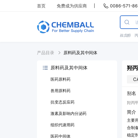
首页
免费成为供应商
0086-571-86
叔戊醇
产品目录
原料药及其中间体
羟丙
原料药及其中间体
C
医药原料药
兽用原料药
别名
抗变态反应药
羟丙甲
简介
激素及影响内分泌药
主要
组织代谢用药
合制
稳定
医药中间体