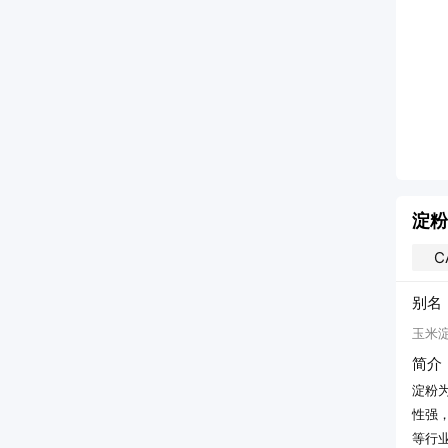
淀粉
C
别名
玉米淀
简介
淀粉
性强
等行