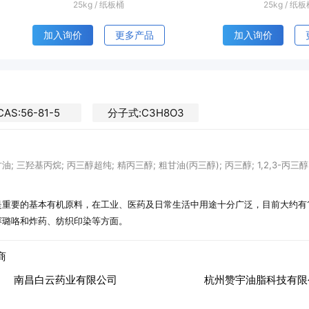
25kg
/
塑编袋
25kg
/
塑编
加入询价
更多产品
加入询价
CAS:56-81-5
分子式:C3H8O3
油; 三羟基丙烷; 丙三醇超纯; 精丙三醇; 粗甘油(丙三醇); 丙三醇; 1,2,3-丙三醇
是重要的基本有机原料，在工业、医药及日常生活中用途十分广泛，目前大约有1
赛璐咯和炸药、纺织印染等方面。
商
苏州市明华糖醇有限公司
陕西大生制药科技有限