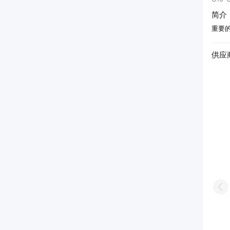
简介
重要
供应
股份有限公司
延津县宏泰洗涤剂有限责任公司
22年
Pr