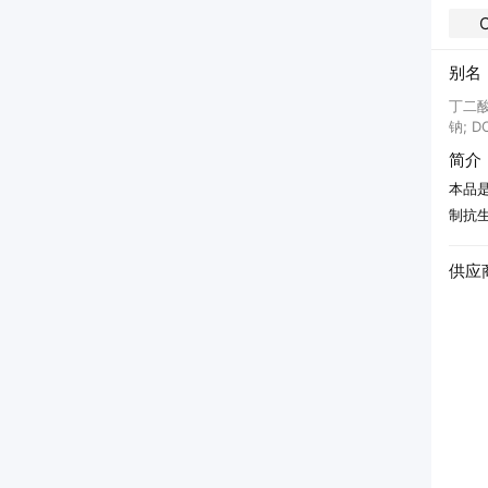
C
别名
丁二酸
钠; D
简介
本品
制抗
供应
技有限公司
湖南华纳大药厂股份有限公司
25年