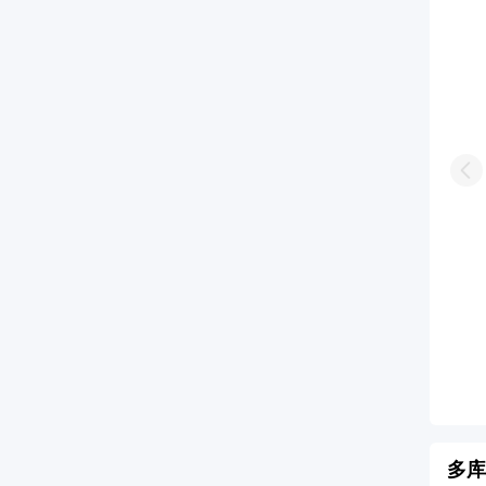
Pr
固含量≥ 64.0-66.0%
/
工业级
65%
/
工业级
00kg
/
塑料桶
1000kg
/
IBC桶
价
更多产品
加入询价
更多产品
多库