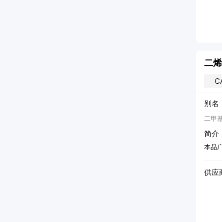
25kg
/
塑编袋
25kg
/
纸袋
价
更多产品
加入询价
更多产品
二烯
C
别名
二甲基
简介
本品
供应
工有限公司
江苏富淼科技股份有限公司
16年