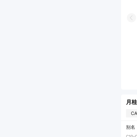
Pr
pH(1%水溶液)5.0-7.0 活性物含量 75%
/
工业级
99%
/
医药级
50kg
/
塑料桶
25kg
/
纸板桶
价
更多产品
加入询价
更多产品
月桂
CA
别名
C10