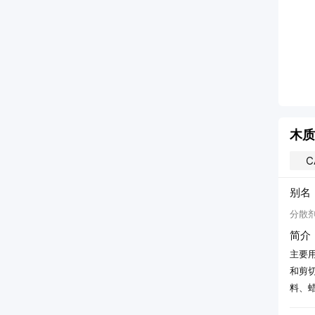
70%
/
工业级
≥99.0%
/
工业级
10kg
/
塑料桶
200kg
/
塑料桶
价
更多产品
加入询价
更多产品
木质
C
别名
分散剂
简介
主要
和剪
料、