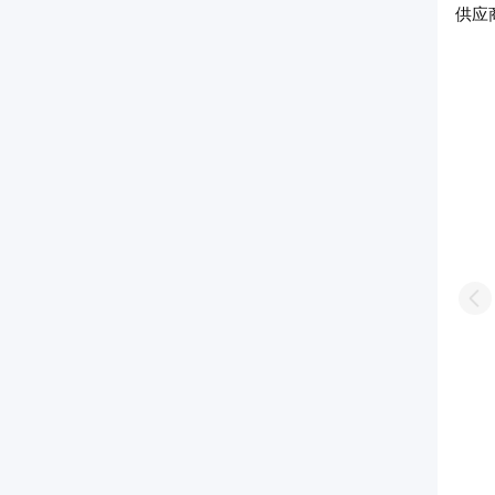
供应
工有限公司
安阳市双环助剂有限责任公司
27年
Pr
PH值(1%水溶液):9-11,高温分散性:3-4级
/
工业级
水不溶物含量≤1.0%； 硫酸盐含量≤3%
/
工业级
40kg
/
塑编袋
25kg
/
塑编袋