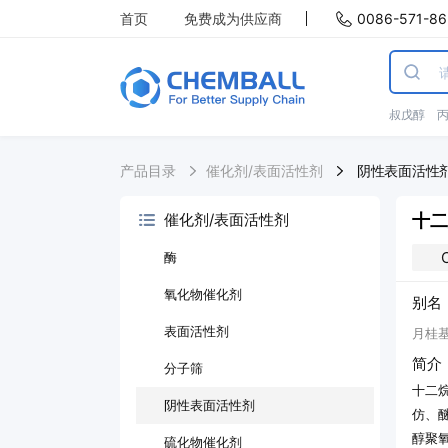
首页
免费成为供应商
0086-571-86
叔戊醇
产品目录
催化剂/表面活性剂
阴性表面活性
十二
催化剂/表面活性剂
酶
氧化物催化剂
别名
表面活性剂
月桂基
简介
分子筛
十二
阴性表面活性剂
仿、
醇聚
硫化物催化剂