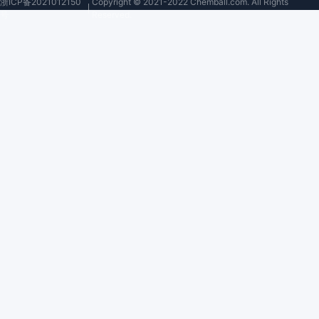
浙ICP备2021012150
Copyright © 2021-2022 Chemball.com. All Rights
号
Reserved.