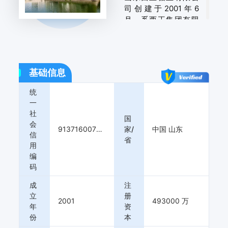
司创建于2001年6
月，系西王集团有限
公司下属子公司，是
亚洲主要的淀粉糖生
产基地、麦芽糊精生
产基地，全球主要的
基础信息
注射葡萄糖原料生产
基地。公司年加工玉
统
米300万吨，拥有先
一
进的玉米加工流水
社
国
线；拥有国内掌握核
会
913716007834514051
家/
中国 山东
心技术并实现规模化
信
省
生产的玉米果糖生产
用
线；拥有5个药品批准
编
文号。主要产品为果
码
糖、药用葡萄糖、食
成
注
用葡萄糖、葡萄糖酸
立
册
钠、麦芽糊精、玉米
2001
493000 万
年
资
淀粉等。2006年5月
份
本
企业被认定为“中国糖