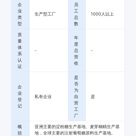
都”。产品广泛应用于
企
员
医药、食品、发酵、
业
工
生产型工厂
1000人以上
化工、饲料等行业，
类
总
与国内外众多知名企
型
数
业建立了长期战略合
质
作伙伴关系，葡萄
年
量
糖、果糖、麦芽糊精
度
体
等产品出口亚、欧、
-
总
-
系
非、南美等40多个国
营
认
家和地区。企业大力
收
证
实施品牌战略，依托
科技创新大力延伸产
是
业链，提高产品附加
否
企
值，实现了玉米由初
为
业
级加工到精深加工，
私有企业
自
是
登
再到高附加值加工的
营
记
工
转变提升。企业技术
厂
中心为国家认定企业
技术中心、中国葡萄
概
亚洲主要的淀粉糖生产基地、麦芽糊精生产基
糖质量检测中心、国
括
地，全球主要的注射葡萄糖原料生产基地。