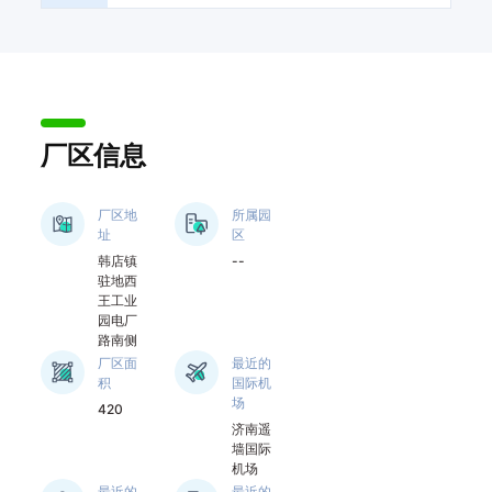
家实验室，企业经批
准设立博士后科研工
作站。自主研发的结
晶果糖打破了美国、
以色列等少数国家对
果糖生产的垄断，建
设了国内领先的玉米
厂区信息
果糖生产线。实现了
产品由食品级向功能
厂区地
所属园
级、药用级的升级跨
址
区
越。自创建伊始，企
韩店镇
--
业始终以中国淀粉糖
驻地西
的发展为使命，积极
王工业
围绕玉米深加工主业
园电厂
不断做强、做大，在
路南侧
玉米深加工方面形成
厂区面
最近的
积
国际机
了原料循环利用、产
场
420
品梯次开发的循环经
济南遥
济模式，研发了“卧式
墙国际
结晶机连续结晶”等20
机场
多项高新技术，生产
最近的
最近的