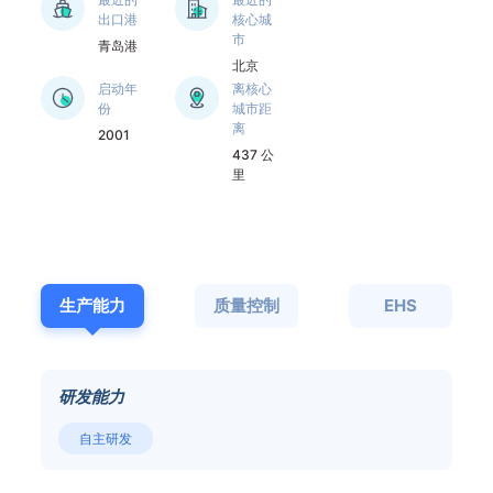
工艺和技术装备居同
出口港
核心城
行业领先地位。企业
市
青岛港
玉米储存规模达60万
北京
吨，通过在全国建立
启动年
离核心
份
城市距
多渠道的玉米购销网
离
2001
络，企业与供应商建
437 公
立长期稳定、互惠互
里
利的供需关系，采用
玉米期货等方式保证
玉米供应。企业悉心
洞察、适时掌握玉米
市场动态和信息，不
生产能力
质量控制
EHS
断加强内部管理，严
格控制质量，降低储
损，保证了企业循环
经济的正常运转。
研发能力
自主研发