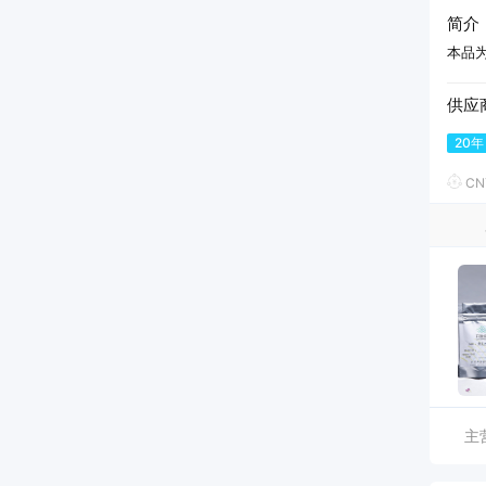
简介
本品
供应
20年
CN
主