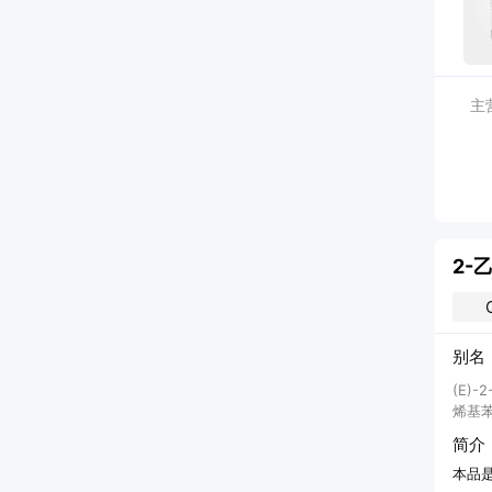
主
2-
别名
(E)
烯基苯
简介
本品