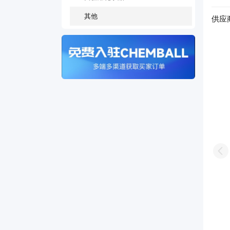
其他
供应
江苏省海安石油化工厂
54年
Pr
T-20
/
工业级