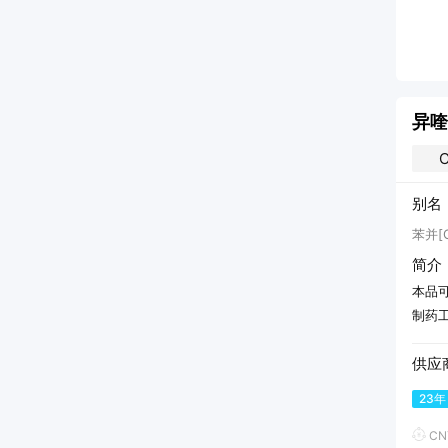
200kg
/
铁桶
加入询价
更多产品
异喹
C
别名
苯并[
简介
本品
制药
供应
23年
CN