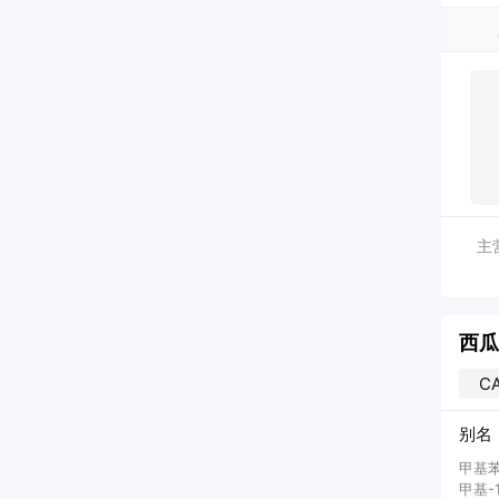
主
西瓜
CA
别名
甲基苯并
甲基-