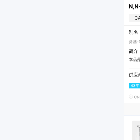
N,
CA
别名
癸基-
简介
本品
供应
43年
CN