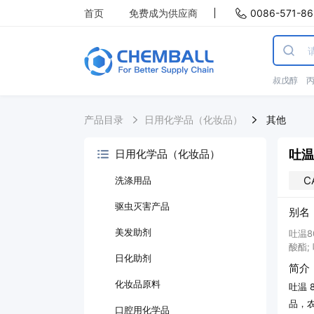
首页
免费成为供应商
0086-571-86
叔戊醇
产品目录
日用化学品（化妆品）
其他
吐温
日用化学品（化妆品）
C
洗涤用品
驱虫灭害产品
别名
美发助剂
吐温8
酸酯;
日化助剂
简介
化妆品原料
吐温
品，
口腔用化学品