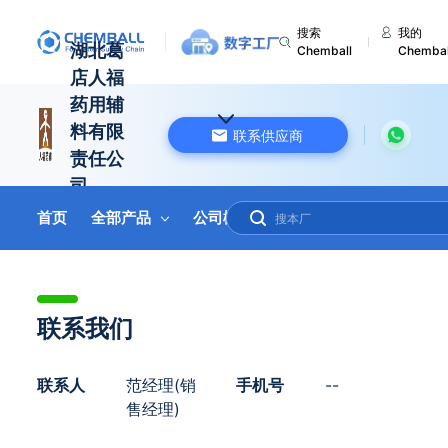
搜索
我的
湖北葛
Chemball
Chembal
店人福
药用辅
料有限
联系供应商
责任公
司
首页
全部产品
公司概况
联系我们
在线询盘
中国 湖北
联系我们
联系人
范经理(销
手机号
--
售经理)