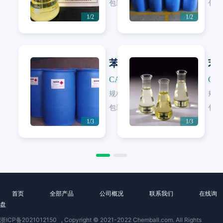
包装:
220 KG/塑料桶
包装
1/2
1/2
苯甲酸苄酯
苯
CAS: 120-51-4
CAS
规格:
99%
规格
Next
Next
包装:
200 KG/塑料桶
包装
1/3
1/3
首页
全部产品
公司概况
联系我们
在线询
盘
浙ICP备2021012150
Copyright © 2021-2022 Chemball.com. All Rights