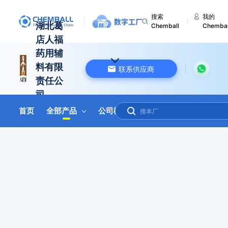
搜索
我的
湖北葛
Chemball
Chembal
店人福
药用辅
料有限
联系供应商
责任公
司
首页
全部产品
公司概况
联系我们
在线询盘
中国 湖北