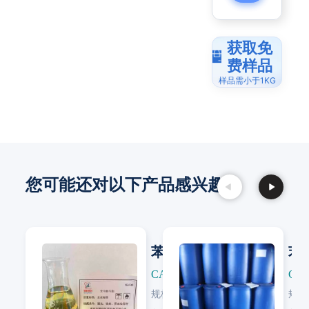
获取免
费样品
样品需小于1KG
您可能还对以下产品感兴趣：
苯甲酸苄酯
苯
CAS: 120-51-4
CAS
规格:
99.0%
规格
Next
Next