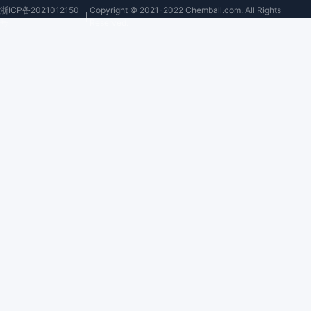
浙ICP备2021012150
Copyright © 2021-2022 Chemball.com. All Rights
号
Reserved.