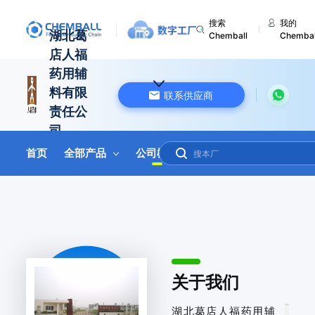
搜索
我的
湖北葛
Chemball
Chembal
店人福
药用辅
料有限
联系供应商
责任公
司
首页
全部产品
公司概况
联系我们
在线询盘
中国 湖北
关于我们
湖北葛店人福药用辅