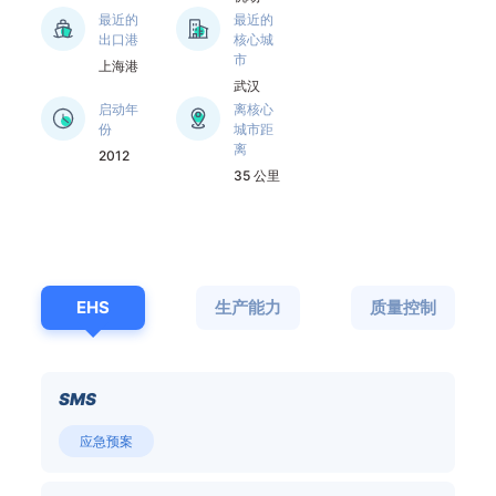
公司专注于药用辅料
最近的
最近的
的研发、生产及应用
出口港
核心城
市
的全生命周期管理，
上海港
武汉
以为客户提供最优质
启动年
离核心
的产品及服务为质量
份
城市距
控制的核心目标，致
离
2012
力于成为全球领先的
35 公里
药用辅料供应商。
EHS
生产能力
质量控制
SMS
应急预案