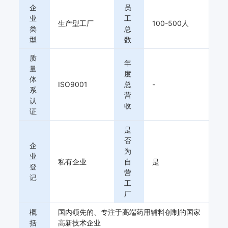
险类药用辅料产品40
企
员
余种。同时拥有高端
业
工
生产型工厂
100-500人
药用辅料产品的定制
类
总
研发及产业化孵化平
型
数
台，可为医药企业提
质
供定制辅料、辅料功
年
量
能性研究、辅料与制
度
体
剂的相容性及安全性
ISO9001
总
-
系
评价等整体解决方案
营
认
和技术开发服务。近
收
证
年来，公司业务扩展
能力及行业影响力明
是
显提升，与国内外超
否
企
过500家大中型医药
为
业
制造企业、医药上市
私有企业
自
是
登
许可持有人持建立了
营
记
工
长期稳固的合作关
厂
系。

公司成立以来，高度
概
国内领先的、专注于高端药用辅料创制的国家
重视创新发展，与国
括
高新技术企业