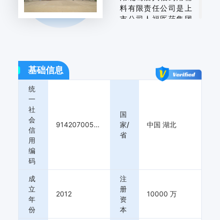
料有限责任公司是上
市公司人福医药集团
股份公司（股票代
码：600079，湖北省
医药龙头企业，中国
医药工业三十强）旗
基础信息
下集研发、生产、销
售于一体的专业药用
统
辅料供应商。

一
公司成立于2012年6
社
国
月，坐落于湖北省鄂
会
91420700597187612X
家/
中国 湖北
州市葛店经济技术开
信
省
发区，是国内领先
用
的、专注于高端药用
编
辅料创制的国家高新
码
技术企业。公司主营
成
注
产品包括崩解润滑
立
册
剂、黏合助悬剂、防
2012
10000 万
年
资
腐抑菌剂、乳化增溶
份
本
剂、pH调节剂及高风