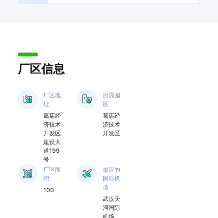
内外多所科研院所、
检验检测机构合作成
立了联合实验室或共
建平台。依托于公司
强大的研究及创新能
力，多年来公司承担
和参与国家重大新药
厂区信息
创制科技重大专项子
课题2项、国家核心技
厂区地
所属园
术攻关工程项目1项，
址
区
参与中国药典药用辅
葛店经
葛店经
料标准制修订工作20
济技术
济技术
余项，并成为蓖麻
开发区
开发区
油、芝麻油、葵花籽
建设大
油及苯甲酸苄酯等多
道199
号
个药用辅料品种的标
厂区面
最近的
准起草单位。作为研
积
国际机
发驱动型企业，公司
场
100
重视知识产权建设，
武汉天
围绕核心产品拥有专
河国际
利30余项。

机场