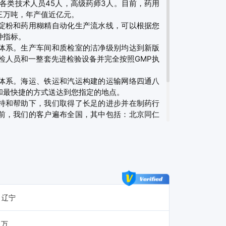
其中各类技术人员45人，高级药师3人。目前，药用
万吨，年产值近亿元。

淀粉和药用糊精自动化生产流水线，可以根据您
指标。

体系。生产车间和质检室的洁净级别均达到新版
检人员和一整套先进检验设备并完全按照GMP执
体系。海运、铁运和汽运构建的运输网络四通八
最快捷的方式送达到您指定的地点。

持和帮助下，我们取得了长足的进步并在制药行
前，我们的客户遍布全国，其中包括：北京同仁
业集团和葵花药业集团等国内知名制药企业。由
献，在2010年被评为沈阳市重点龙头企业，在
和更贴心的服务永远是我们不懈的追求。东源人
药行业同仁一道共筑我们国人的健康未来！
 辽宁
 万