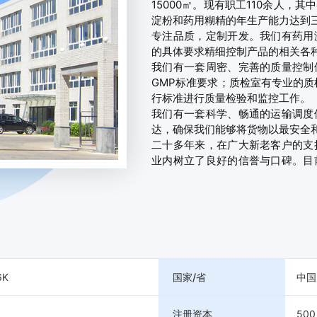
15000㎡。现有职工110余人，
淀粉和药用糊精的年生产能力达到三
专注品质，定制开发。我们有药用
的具体要求精细控制产品的相关各种
我们有一套周密、完善的质量控制
GMP标准要求；质检室有专业的质
行标准进行质量检验和监控工作。

我们有一套科学、畅通的运输调度
达，确保我们能够将货物以最安全和
二十多年来，在广大新老客户的支
业内树立了良好的信誉与口碑。目
堂、广药集团、哈药集团、修正药
于我们对本地的经济和就业的突出贡
2011年被评为守合同重信用单位。

面向未来，为您提供更优质的产品
将再接再厉，不断超越自己，与制
6K
国家/省
中国
注册资本
500