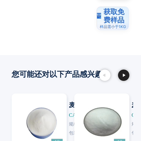
获取免
费样品
样品需小于1KG
您可能还对以下产品感兴趣：
麦芽糊精
麦
CAS: 9050-36-6
CAS
规格:
DE10-12; DE28-32; DE18-20
规格
Next
Next
包装:
25 KG/纸袋
包装