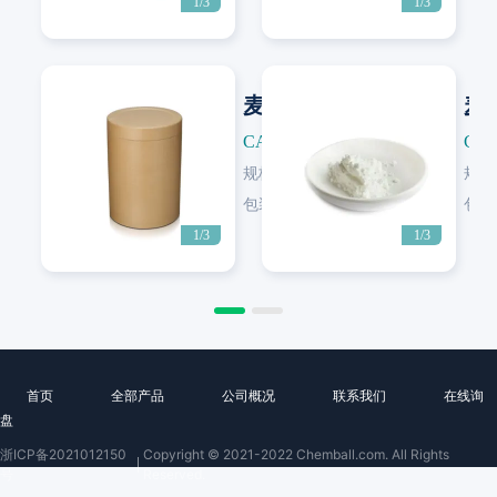
1/3
1/3
麦芽糊精
麦
CAS: 9050-36-6
CAS
规格:
CP/EP/USP
规格
Next
Next
包装:
25 KG/纸板桶
包装
1/3
1/3
首页
全部产品
公司概况
联系我们
在线询
盘
浙ICP备2021012150
Copyright © 2021-2022 Chemball.com. All Rights
号
Reserved.