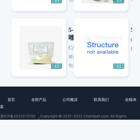
1/3
1/3
5-氯-8-羟基
5-
喹啉
CAS
CAS: 130-16-5
规格
Next
规格:
≥99%
包装:
25 KG/纸板桶
1/3
1/1
首页
全部产品
公司概况
联系我们
在线询
盘
浙ICP备2021012150
Copyright © 2021-2022 Chemball.com. All Rights
号
Reserved.