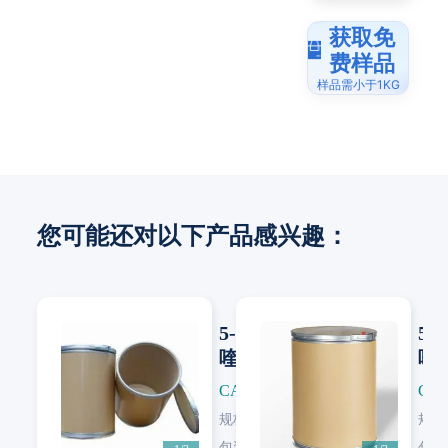
获取免
费样品
样品需小于1KG
您可能还对以下产品感兴趣：
5-氯-8-羟基
5-
喹啉
喹
CAS: 130-16-5
CAS
Next
Next
规格:
≥99.0%
规格
包装:
25 KG/纸板桶
包装