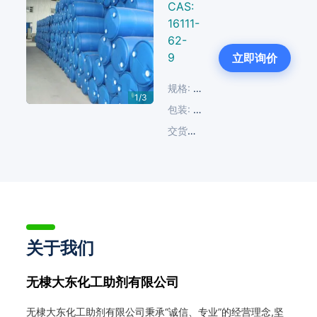
CAS:
16111-
62-
Next
9
立即询价
规格:
98%
1/3
包装:
200 KG/塑料桶
交货周期:
14-30天
关于我们
无棣大东化工助剂有限公司
无棣大东化工助剂有限公司秉承“诚信、专业”的经营理念,坚