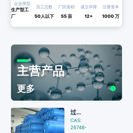
企业类型
员工总数
厂区面积
成立年限
注册资本
生产型工
厂
50人以下
55
亩
12+
1000 万
主营产品
更多
过氧化新癸酸叔丁酯（BNP)
CAS:
26748-