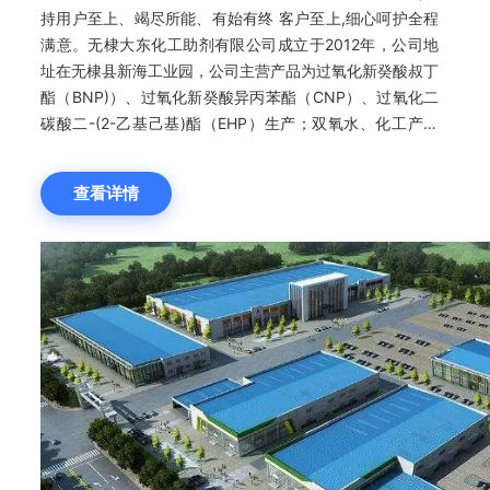
持用户至上、竭尽所能、有始有终 客户至上,细心呵护全程
满意。无棣大东化工助剂有限公司成立于2012年，公司地
址在无棣县新海工业园，公司主营产品为过氧化新癸酸叔丁
酯（BNP)）、过氧化新癸酸异丙苯酯（CNP）、过氧化二
碳酸二-(2-乙基己基)酯（EHP）生产；双氧水、化工产品
批发、零售，集设计、研发、生产、销售，坚持“内强素
质、外树形象、质量至上、规范发展”的治企方针，发杨“求
查看详情
真务实，顽强拼搏”的企业作风，服务于广大企业。欢迎广
大企业、消费者与我们无棣大东化工助剂有限公司联系、洽
谈。