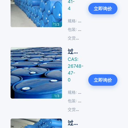
41-
Next
4
立即询价
规格:
98%
1/3
包装:
200 KG/塑料桶
交货周期:
14-30天
过氧化新癸酸异丙苯酯(CNP)
CAS:
26748-
47-
Next
0
立即询价
规格:
98%
1/3
包装:
200 KG/塑料桶
交货周期:
14-30天
过氧化二碳酸二-(2-乙基己基)酯（EHP）