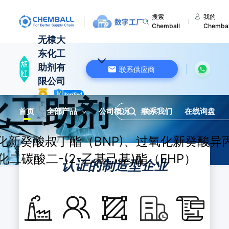
搜索
我的
Chemball
Chembal
无棣大
东化工
助剂有
联系供应商
限公司
化工助剂
中国 山东
首页
全部产品
公司概况
联系我们
在线询盘
化新癸酸叔丁酯（BNP)、过氧化新癸酸异
化二碳酸二-(2-乙基己基)酯（EHP）
认证的制造型企业